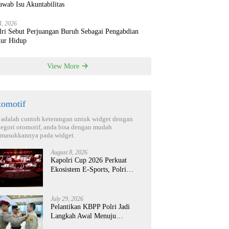
wab Isu Akuntabilitas
4, 2026
lri Sebut Perjuangan Buruh Sebagai Pengabdian
ur Hidup
View More
tomotif
i adalah contoh keterangan untuk widget dengan
tegori otomotif, anda bisa dengan mudah
masukkannya pada widget.
August 8, 2026
Kapolri Cup 2026 Perkuat
Ekosistem E-Sports, Polri
Bidik Talenta Digital Berdaya
Saing Global
July 29, 2026
Pelantikan KBPP Polri Jadi
Langkah Awal Menuju
Organisasi yang Lebih Modern