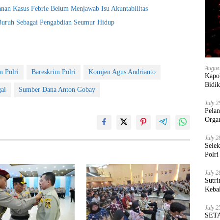
nan Kasus Febrie Belum Menjawab Isu Akuntabilitas
 Buruh Sebagai Pengabdian Seumur Hidup
Augus
 Polri
Bareskrim Polri
Komjen Agus Andrianto
Kapol
Bidik
al
Sumber Dana Anton Gobay
July 2
Pela
Orga
July 2
Sele
Polri
July 2
Sutri
Keba
July 2
SETA