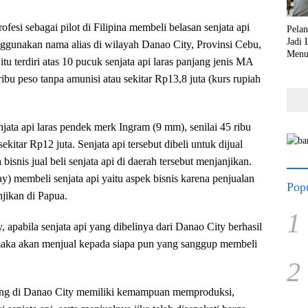
esi sebagai pilot di Filipina membeli belasan senjata api
Pela
Jadi
ggunakan nama alias di wilayah Danao City, Provinsi Cebu,
Menu
 itu terdiri atas 10 pucuk senjata api laras panjang jenis MA
Lebi
 ribu peso tanpa amunisi atau sekitar Rp13,8 juta (kurs rupiah
ata api laras pendek merk Ingram (9 mm), senilai 45 ribu
ekitar Rp12 juta. Senjata api tersebut dibeli untuk dijual
isnis jual beli senjata api di daerah tersebut menjanjikan.
 membeli senjata api yaitu aspek bisnis karena penjualan
Popu
njikan di Papua.
1
apabila senjata api yang dibelinya dari Danao City berhasil
maka akan menjual kepada siapa pun yang sanggup membeli
2
ang di Danao City memiliki kemampuan memproduksi,