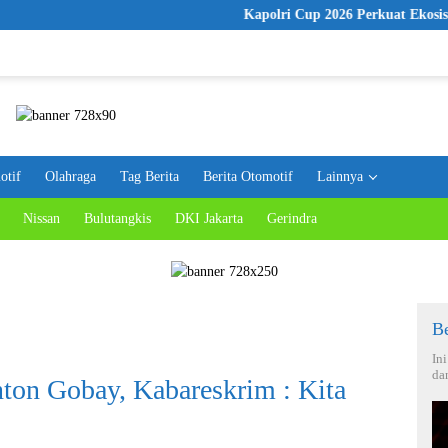
Kapolri Cup 2026 Perkuat Ekosistem E-Sports, Pol
otif
Olahraga
Tag Berita
Berita Otomotif
Lainnya
Nissan
Bulutangkis
DKI Jakarta
Gerindra
Be
In
da
ton Gobay, Kabareskrim : Kita