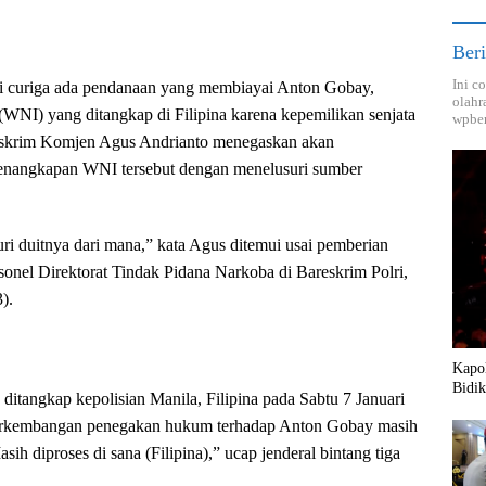
Beri
Ini c
ri curiga ada pendanaan yang membiayai Anton Gobay,
olahr
(WNI) yang ditangkap di Filipina karena kepemilikan senjata
wpber
areskrim Komjen Agus Andrianto menegaskan akan
penangkapan WNI tersebut dengan menelusuri sumber
uri duitnya dari mana,” kata Agus ditemui usai pemberian
onel Direktorat Tindak Pidana Narkoba di Bareskrim Polri,
).
Kapol
Bidik
ditangkap kepolisian Manila, Filipina pada Sabtu 7 Januari
erkembangan penegakan hukum terhadap Anton Gobay masih
asih diproses di sana (Filipina),” ucap jenderal bintang tiga