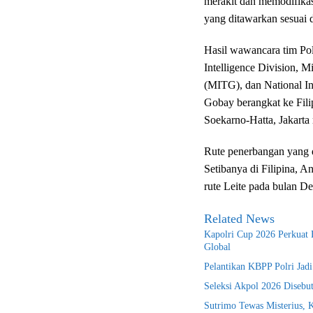
merakit dan memodifikasi
yang ditawarkan sesuai d
Hasil wawancara tim Po
Intelligence Division, M
(MITG), dan National In
Gobay berangkat ke Fili
Soekarno-Hatta, Jakarta 
Rute penerbangan yang d
Setibanya di Filipina, 
rute Leite pada bulan D
Related News
Kapolri Cup 2026 Perkuat E
Global
Pelantikan KBPP Polri Jad
Seleksi Akpol 2026 Disebu
Sutrimo Tewas Misterius, 