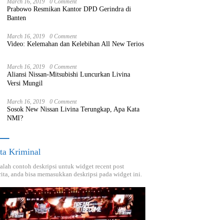
March 16, 2019
0 Comment
Prabowo Resmikan Kantor DPD Gerindra di
Banten
March 16, 2019
0 Comment
Video: Kelemahan dan Kelebihan All New Terios
March 16, 2019
0 Comment
Aliansi Nissan-Mitsubishi Luncurkan Livina
Versi Mungil
March 16, 2019
0 Comment
Sosok New Nissan Livina Terungkap, Apa Kata
NMI?
ta Kriminal
dalah contoh deskripsi untuk widget recent post
ita, anda bisa memasukkan deskripsi pada widget ini.