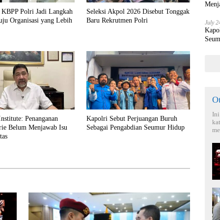
Menja
n KBPP Polri Jadi Langkah
Seleksi Akpol 2026 Disebut Tonggak
ju Organisasi yang Lebih
Baru Rekrutmen Polri
July 2
Kapo
Seum
O
In
stitute: Penanganan
Kapolri Sebut Perjuangan Buruh
ka
rie Belum Menjawab Isu
Sebagai Pengabdian Seumur Hidup
me
tas