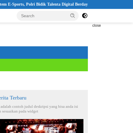
ri Bidik Talenta Digital Berdaya Saing Global
Pelantikan KBP
close
rita Terbaru
i adalah contoh judul deskripsi yang bisa anda isi
n sesuaikan pada widget