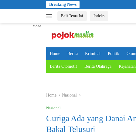
Skip
Breaking News
to
Beli Tema Ini
Indeks
content
close
Home
Berita
Kriminal
Politik
Otom
Berita Otomotif
Berita Olahraga
Kejahatan
Home
Nasional
Nasional
Curiga Ada yang Danai An
Bakal Telusuri