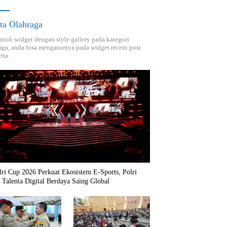
ta Olahraga
ontoh widget dengan style gallery pada kategori
aga, anda bisa mengaturnya pada widget recent post
ita.
ri Cup 2026 Perkuat Ekosistem E-Sports, Polri
 Talenta Digital Berdaya Saing Global