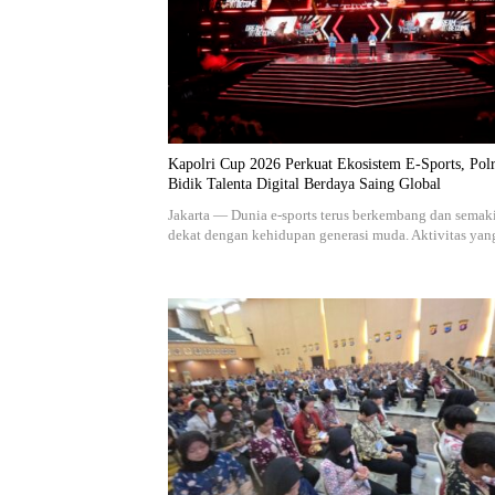
Kapolri Cup 2026 Perkuat Ekosistem E-Sports, Polr
Bidik Talenta Digital Berdaya Saing Global
Jakarta — Dunia e-sports terus berkembang dan semak
dekat dengan kehidupan generasi muda. Aktivitas ya