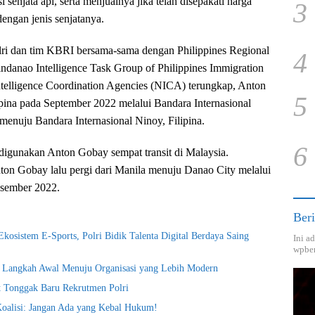
 senjata api, serta menjualnya jika telah disepakati harga
3
engan jenis senjatanya.
lri dan tim KBRI bersama-sama dengan Philippines Regional
4
indanao Intelligence Task Group of Philippines Immigration
telligence Coordination Agencies (NICA) terungkap, Anton
5
pina pada September 2022 melalui Bandara Internasional
menuju Bandara Internasional Ninoy, Filipina.
6
igunakan Anton Gobay sempat transit di Malaysia.
Anton Gobay lalu pergi dari Manila menuju Danao City melalui
esember 2022.
Beri
kosistem E-Sports, Polri Bidik Talenta Digital Berdaya Saing
Ini a
wpber
i Langkah Awal Menuju Organisasi yang Lebih Modern
t Tonggak Baru Rekrutmen Polri
Koalisi: Jangan Ada yang Kebal Hukum!