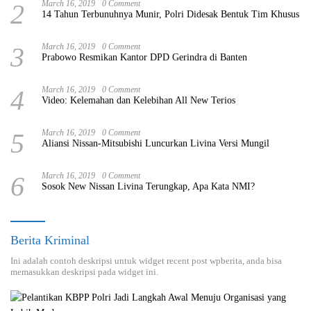
2
March 16, 2019
0 Comment
14 Tahun Terbunuhnya Munir, Polri Didesak Bentuk Tim Khusus
3
March 16, 2019
0 Comment
Prabowo Resmikan Kantor DPD Gerindra di Banten
4
March 16, 2019
0 Comment
Video: Kelemahan dan Kelebihan All New Terios
5
March 16, 2019
0 Comment
Aliansi Nissan-Mitsubishi Luncurkan Livina Versi Mungil
6
March 16, 2019
0 Comment
Sosok New Nissan Livina Terungkap, Apa Kata NMI?
Berita Kriminal
Ini adalah contoh deskripsi untuk widget recent post wpberita, anda bisa
memasukkan deskripsi pada widget ini.