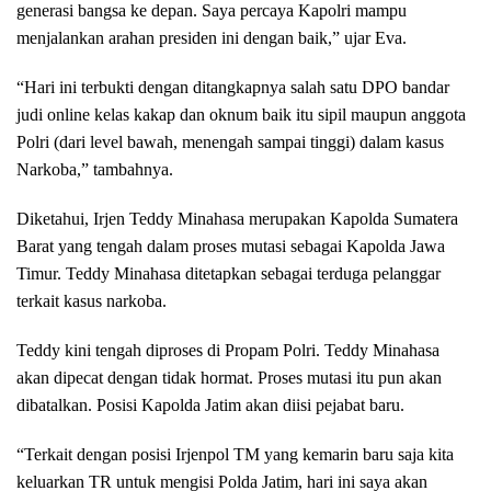
generasi bangsa ke depan. Saya percaya Kapolri mampu
menjalankan arahan presiden ini dengan baik,” ujar Eva.
“Hari ini terbukti dengan ditangkapnya salah satu DPO bandar
judi online kelas kakap dan oknum baik itu sipil maupun anggota
Polri (dari level bawah, menengah sampai tinggi) dalam kasus
Narkoba,” tambahnya.
Diketahui, Irjen Teddy Minahasa merupakan Kapolda Sumatera
Barat yang tengah dalam proses mutasi sebagai Kapolda Jawa
Timur. Teddy Minahasa ditetapkan sebagai terduga pelanggar
terkait kasus narkoba.
Teddy kini tengah diproses di Propam Polri. Teddy Minahasa
akan dipecat dengan tidak hormat. Proses mutasi itu pun akan
dibatalkan. Posisi Kapolda Jatim akan diisi pejabat baru.
“Terkait dengan posisi Irjenpol TM yang kemarin baru saja kita
keluarkan TR untuk mengisi Polda Jatim, hari ini saya akan