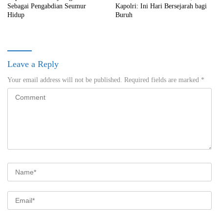
Sebagai Pengabdian Seumur
Kapolri: Ini Hari Bersejarah bagi
Hidup
Buruh
Leave a Reply
Your email address will not be published.
Required fields are marked
*