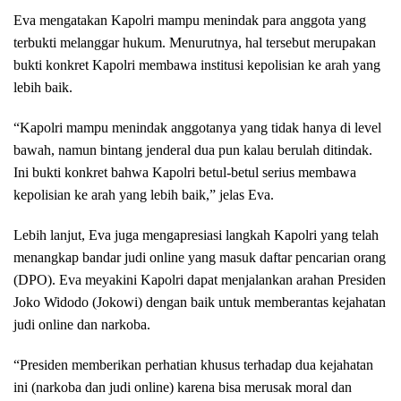
Eva mengatakan Kapolri mampu menindak para anggota yang
terbukti melanggar hukum. Menurutnya, hal tersebut merupakan
bukti konkret Kapolri membawa institusi kepolisian ke arah yang
lebih baik.
“Kapolri mampu menindak anggotanya yang tidak hanya di level
bawah, namun bintang jenderal dua pun kalau berulah ditindak.
Ini bukti konkret bahwa Kapolri betul-betul serius membawa
kepolisian ke arah yang lebih baik,” jelas Eva.
Lebih lanjut, Eva juga mengapresiasi langkah Kapolri yang telah
menangkap bandar judi online yang masuk daftar pencarian orang
(DPO). Eva meyakini Kapolri dapat menjalankan arahan Presiden
Joko Widodo (Jokowi) dengan baik untuk memberantas kejahatan
judi online dan narkoba.
“Presiden memberikan perhatian khusus terhadap dua kejahatan
ini (narkoba dan judi online) karena bisa merusak moral dan