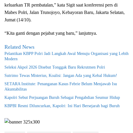
keluarkan TR pembatalan,” kata Sigit saat konferensi pers di
Mabes Polri, Jalan Trunojoyo, Kebayoran Baru, Jakarta Selatan,
Jumat (14/10).
“Kita ganti dengan pejabat yang baru,” lanjutnya.
Related News
Pelantikan KBPP Polri Jadi Langkah Awal Menuju Organisasi yang Lebih
Modern
Seleksi Akpol 2026 Disebut Tonggak Baru Rekrutmen Polri
Sutrimo Tewas Misterius, Koalisi: Jangan Ada yang Kebal Hukum!
SETARA Institute: Penanganan Kasus Febrie Belum Menjawab Isu
Akuntabilitas
Kapolri Sebut Perjuangan Buruh Sebagai Pengabdian Seumur Hidup
KBPBI Resmi Diluncurkan, Kapolri: Ini Hari Bersejarah bagi Buruh