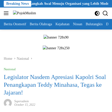
Skip
PP Polri Jadi Langkah Awal Menuju Organisasi yang Lebih Modern
Breaking News
to
content
Berita Otomotif
Berita Olahraga
Kejahatan
Nissan
Bulutangkis
DKI
Home
Nasional
Nasional
Legislator Nasdem Apresiasi Kapolri Soal
Penangkapan Teddy Minahasa, Tegas ke
Jajaran!
Superadmin
October 15, 2022