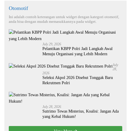
Otomotif
Ini adalah contoh keterangan untuk widget dengan kategori otomotif,
anda bisa dengan mudah memasukkannya pada widget.
July 29, 2026
Pelantikan KBPP Polri Jadi Langkah Awal
Menuju Organisasi yang Lebih Modern
July
28,
2026
Seleksi Akpol 2026 Disebut Tonggak Baru
Rekrutmen Polri
July 28, 2026
Sutrimo Tewas Misterius, Koalisi: Jangan Ada
yang Kebal Hukum!