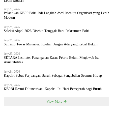
July 29, 2026
Pelantikan KBPP Polri Jadi Langkah Awal Menuju Organisasi yang Lebih
Modern
July 28, 2026
Seleksi Akpol 2026 Disebut Tonggak Baru Rekrutmen Polri
July 28, 2026
Sutrimo Tewas Misterius, Koalisi: Jangan Ada yang Kebal Hukum!
July 25, 2026
SETARA Institute: Penanganan Kasus Febrie Belum Menjawab Isu
Akuntabilitas
July 24, 2026
Kapolri Sebut Perjuangan Buruh Sebagai Pengabdian Seumur Hidup
July 24, 2026
KBPBI Resmi Diluncurkan, Kapolri: Ini Hari Bersejarah bagi Buruh
View More