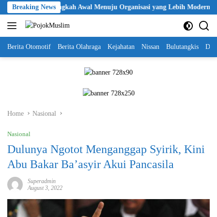
Skip
 Polri Jadi Langkah Awal Menuju Organisasi yang Lebih Modern
Breaking News
to
content
Berita Otomotif
Berita Olahraga
Kejahatan
Nissan
Bulutangkis
DKI
Home
Nasional
Nasional
Dulunya Ngotot Menganggap Syirik, Kini
Abu Bakar Ba’asyir Akui Pancasila
Superadmin
August 3, 2022