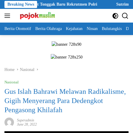
Skip
026 Disebut Tonggak Baru Rekrutmen Polri
Breaking News
Sutrimo Tewas Miste
to
content
Berita Otomotif
Berita Olahraga
Kejahatan
Nissan
Bulutangkis
DKI
Home
Nasional
Nasional
Gus Islah Bahrawi Melawan Radikalisme,
Gigih Menyerang Para Dedengkot
Pengasong Khilafah
Superadmin
June 28, 2022