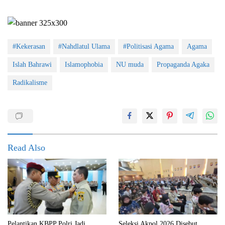
#Kekerasan
#Nahdlatul Ulama
#Politisasi Agama
Agama
Islah Bahrawi
Islamophobia
NU muda
Propaganda Agaka
Radikalisme
Read Also
Pelantikan KBPP Polri Jadi
Seleksi Akpol 2026 Disebut