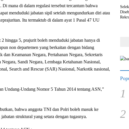
 Di mana di dalam regulasi tersebut tercantum bahwa
Selek
Dise
apat menduduki jabatan sipil setelah mengundurkan diri atau
Rekr
 keprajuritan. Itu termaktub di dalam ayat 1 Pasal 47 UU
 2 hingga 5, prajurit boleh menduduki jabatan hanya di
upun non departemen yang berkaitan dengan bidang
tik dan Keamanan Negara, Pertahanan Negara, Sekretaris
ijen Negara, Sandi Negara, Lembaga Ketahanan Nasional,
nal, Search and Rescue (SAR) Nasional, Narkotik nasional,
Popu
ngan Undang-Undang Nomor 5 Tahun 2014 tentang ASN,”
1
ebutkan, bahwa anggota TNI dan Polri boleh masuk ke
2
eri jabatan struktural yang setara dengan tugasnya.