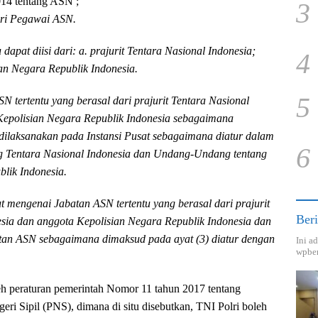
14 tentang ASN ;
3
ari Pegawai ASN.
 dapat diisi dari: a. prajurit Tentara Nasional Indonesia;
4
an Negara Republik Indonesia.
5
N tertentu yang berasal dari prajurit Tentara Nasional
Kepolisian Negara Republik Indonesia sebagaimana
dilaksanakan pada Instansi Pusat sebagaimana diatur dalam
6
 Tentara Nasional Indonesia dan Undang-Undang tentang
lik Indonesia.
ut mengenai Jabatan ASN tertentu yang berasal dari prajurit
Beri
esia dan anggota Kepolisian Negara Republik Indonesia dan
batan ASN sebagaimana dimaksud pada ayat (3) diatur dengan
Ini a
wpber
eh peraturan pemerintah Nomor 11 tahun 2017 tentang
i Sipil (PNS), dimana di situ disebutkan, TNI Polri boleh