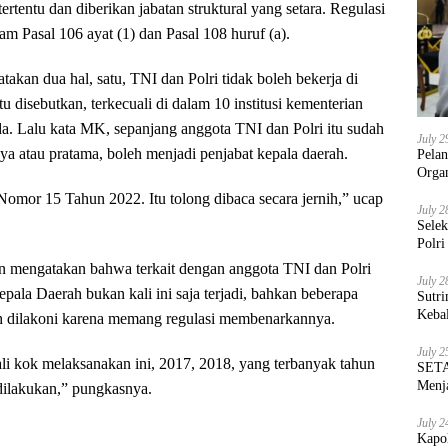
ertentu dan diberikan jabatan struktural yang setara. Regulasi
lam Pasal 106 ayat (1) dan Pasal 108 huruf (a).
akan dua hal, satu, TNI dan Polri tidak boleh bekerja di
 situ disebutkan, terkecuali di dalam 10 institusi kementerian
da. Lalu kata MK, sepanjang anggota TNI dan Polri itu sudah
July 2
dya atau pratama, boleh menjadi penjabat kepala daerah.
Pela
Orga
omor 15 Tahun 2022. Itu tolong dibaca secara jernih,” ucap
July 2
Sele
Polri
n mengatakan bahwa terkait dengan anggota TNI dan Polri
July 2
epala Daerah bukan kali ini saja terjadi, bahkan beberapa
Sutri
Keba
ah dilakoni karena memang regulasi membenarkannya.
July 2
ali kok melaksanakan ini, 2017, 2018, yang terbanyak tahun
SETA
Menja
dilakukan,” pungkasnya.
July 2
Kapo