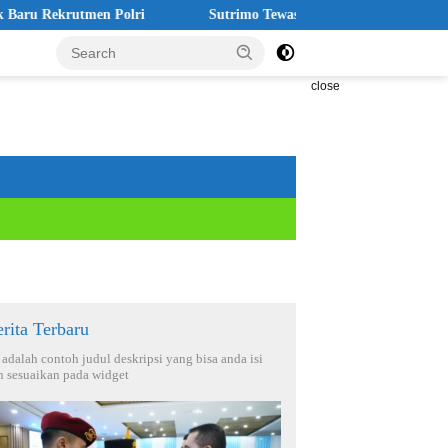
en Polri
Sutrimo Tewas Misterius, Koalisi: Jangan Ada yang 
close
rita Terbaru
i adalah contoh judul deskripsi yang bisa anda isi
n sesuaikan pada widget