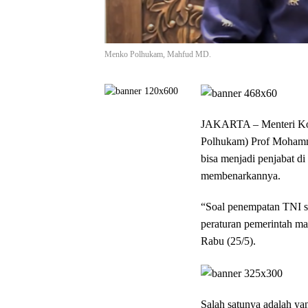
Menko Polhukam, Mahfud MD.
JAKARTA –
Menteri K
Polhukam) Prof Mohamm
bisa menjadi penjabat di
membenarkannya.
“Soal penempatan TNI se
peraturan pemerintah m
Rabu (25/5).
Salah satunya adalah y