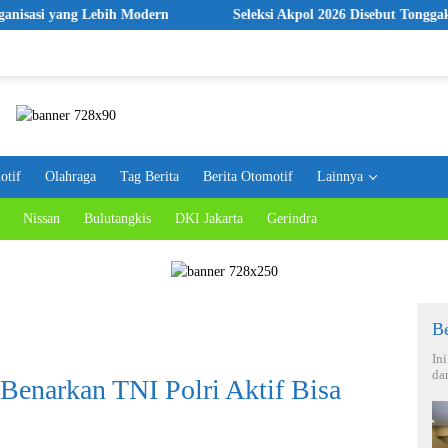
Lebih Modern
Seleksi Akpol 2026 Disebut Tonggak Baru Rekrutm
otif
Olahraga
Tag Berita
Berita Otomotif
Lainnya
Nissan
Bulutangkis
DKI Jakarta
Gerindra
Be
In
da
enarkan TNI Polri Aktif Bisa