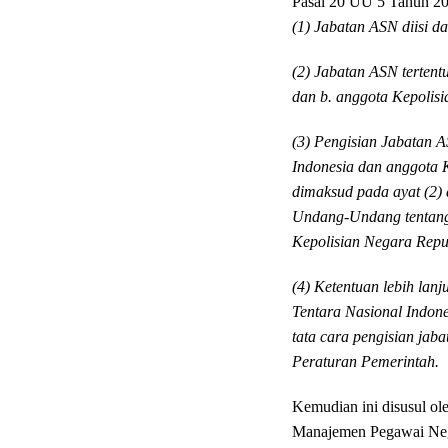
Pasal 20 UU 5 Tahun 20
(1) Jabatan ASN diisi d
(2) Jabatan ASN tertentu
dan b. anggota Kepolisi
(3) Pengisian Jabatan AS
Indonesia dan anggota 
dimaksud pada ayat (2) 
Undang-Undang tentang
Kepolisian Negara Repub
(4) Ketentuan lebih lanj
Tentara Nasional Indon
tata cara pengisian ja
Peraturan Pemerintah.
Kemudian ini disusul ol
Manajemen Pegawai Neger