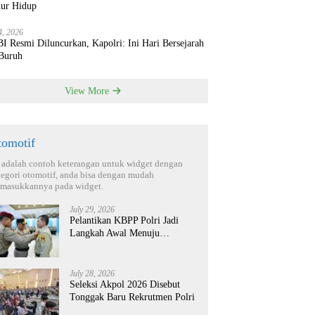
ur Hidup
4, 2026
 Resmi Diluncurkan, Kapolri: Ini Hari Bersejarah
 Buruh
View More
tomotif
i adalah contoh keterangan untuk widget dengan
tegori otomotif, anda bisa dengan mudah
masukkannya pada widget.
July 29, 2026
Pelantikan KBPP Polri Jadi
Langkah Awal Menuju
Organisasi yang Lebih Modern
July 28, 2026
Seleksi Akpol 2026 Disebut
Tonggak Baru Rekrutmen Polri