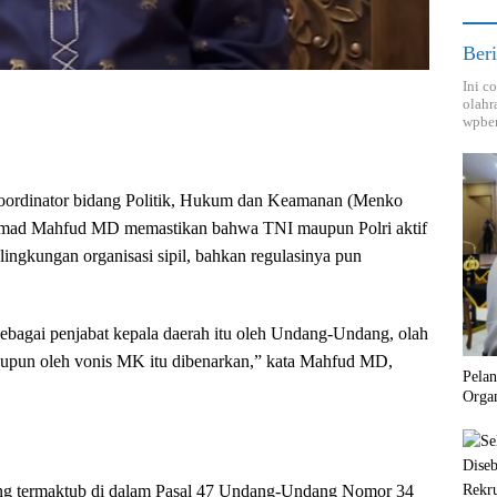
Beri
Ini c
olahr
wpber
oordinator bidang Politik, Hukum dan Keamanan (Menko
ad Mahfud MD memastikan bahwa TNI maupun Polri aktif
 lingkungan organisasi sipil, bahkan regulasinya pun
bagai penjabat kepala daerah itu oleh Undang-Undang, olah
aupun oleh vonis MK itu dibenarkan,” kata Mahfud MD,
Pela
Orga
ang termaktub di dalam Pasal 47 Undang-Undang Nomor 34