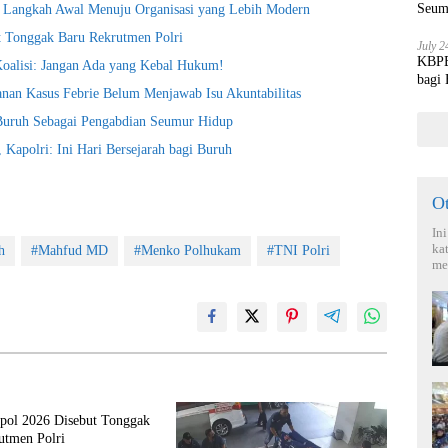
Seum
i Langkah Awal Menuju Organisasi yang Lebih Modern
t Tonggak Baru Rekrutmen Polri
July 2
KBPBI
Koalisi: Jangan Ada yang Kebal Hukum!
bagi
nan Kasus Febrie Belum Menjawab Isu Akuntabilitas
 Buruh Sebagai Pengabdian Seumur Hidup
Kapolri: Ini Hari Bersejarah bagi Buruh
O
In
ka
h
#Mahfud MD
#Menko Polhukam
#TNI Polri
me
kpol 2026 Disebut Tonggak
utmen Polri