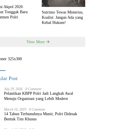
si Akpol 2026
but Tonggak Baru
Sutrimo Tewas Misterius,
utmen Polri
Koalisi: Jangan Ada yang
Kebal Hukum!
View More
lar Post
July 29, 2026
0 Comment
Pelantikan KBPP Polri Jadi Langkah Awal
Menuju Organisasi yang Lebih Modern
March 16, 2019
0 Comment
14 Tahun Terbunuhnya Munir, Polri Didesak
Bentuk Tim Khusus