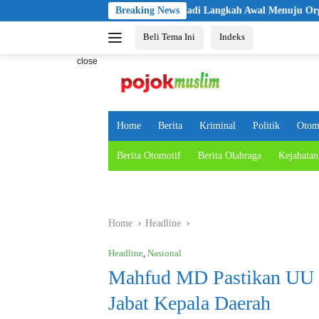
Skip
Pelantikan KBPP Polri Jadi Langkah Awal Menuju Organisasi yang 
Breaking News
to
Beli Tema Ini
Indeks
content
close
Home
Berita
Kriminal
Politik
Otom
Berita Otomotif
Berita Olahraga
Kejahatan
Home
Headline
Headline
,
Nasional
Mahfud MD Pastikan UU B
Jabat Kepala Daerah