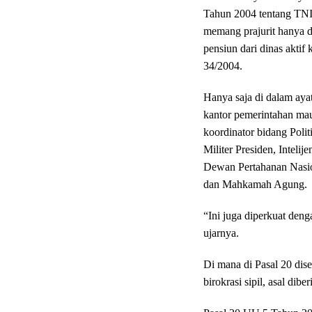
Tahun 2004 tentang TNI.
memang prajurit hanya d
pensiun dari dinas aktif
34/2004.
Hanya saja di dalam ayat
kantor pemerintahan ma
koordinator bidang Poli
Militer Presiden, Intel
Dewan Pertahanan Nasio
dan Mahkamah Agung.
“Ini juga diperkuat de
ujarnya.
Di mana di Pasal 20 dis
birokrasi sipil, asal dib