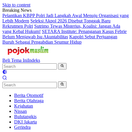
Skip to content
Breaking News
Pelantikan KBPP Polri Jadi Langkah Awal Menuju Organisasi yang
Lebih Modern
Seleksi Akpol 2026 Disebut Tonggak Baru
Rekrutmen Polri
Sutrimo Tewas Misterius, Koalisi: Jangan Ada
yang Kebal Hukum!
SETARA Institute: Penanganan Kasus Febrie
Belum Menjawab Isu Akuntabilitas
Kapolri Sebut Perjuangan
Buruh Sebagai Pengabdian Seumur Hidup
Beli Tema Ini
Indeks
Berita Otomotif
Berita Olahraga
Kejahatan
Nissan
Bulutangkis
DKI Jakarta
Gerindra