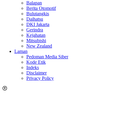
Balapan
Berita Otomotif
Bulutangkis
Daihatsu
DKI Jakarta
Gerindra
Kejahatan
Mitsubishi
New Zealand
Laman
Pedoman Media Siber
Kode Etik
Indeks
Disclaimer
Privacy Policy