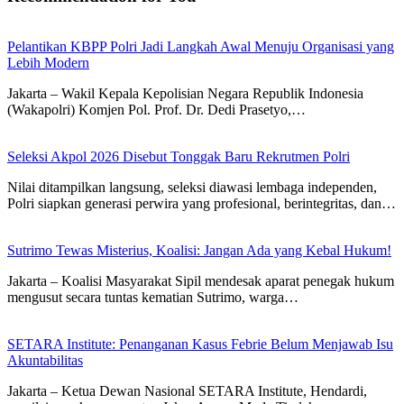
Pelantikan KBPP Polri Jadi Langkah Awal Menuju Organisasi yang
Lebih Modern
Jakarta – Wakil Kepala Kepolisian Negara Republik Indonesia
(Wakapolri) Komjen Pol. Prof. Dr. Dedi Prasetyo,…
Seleksi Akpol 2026 Disebut Tonggak Baru Rekrutmen Polri
Nilai ditampilkan langsung, seleksi diawasi lembaga independen,
Polri siapkan generasi perwira yang profesional, berintegritas, dan…
Sutrimo Tewas Misterius, Koalisi: Jangan Ada yang Kebal Hukum!
Jakarta – Koalisi Masyarakat Sipil mendesak aparat penegak hukum
mengusut secara tuntas kematian Sutrimo, warga…
SETARA Institute: Penanganan Kasus Febrie Belum Menjawab Isu
Akuntabilitas
Jakarta – Ketua Dewan Nasional SETARA Institute, Hendardi,