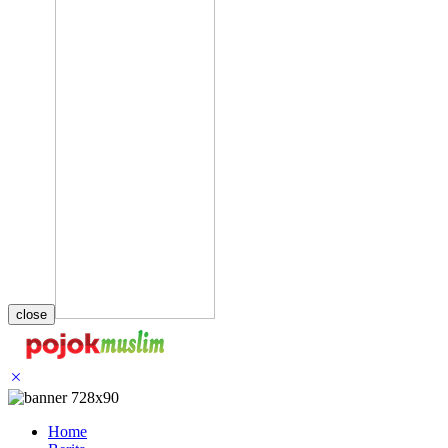
close
Home