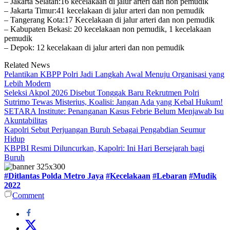
– Jakarta Selatan:16 kecelakaan di jalur arteri dan non pemudik
– Jakarta Timur:41 kecelakaan di jalur arteri dan non pemudik
– Tangerang Kota:17 Kecelakaan di jalur arteri dan non pemudik
– Kabupaten Bekasi: 20 kecelakaan non pemudik, 1 kecelakaan
pemudik
– Depok: 12 kecelakaan di jalur arteri dan non pemudik
Related News
Pelantikan KBPP Polri Jadi Langkah Awal Menuju Organisasi yang
Lebih Modern
Seleksi Akpol 2026 Disebut Tonggak Baru Rekrutmen Polri
Sutrimo Tewas Misterius, Koalisi: Jangan Ada yang Kebal Hukum!
SETARA Institute: Penanganan Kasus Febrie Belum Menjawab Isu
Akuntabilitas
Kapolri Sebut Perjuangan Buruh Sebagai Pengabdian Seumur
Hidup
KBPBI Resmi Diluncurkan, Kapolri: Ini Hari Bersejarah bagi
Buruh
#Ditlantas Polda Metro Jaya
#Kecelakaan
#Lebaran
#Mudik
2022
Comment