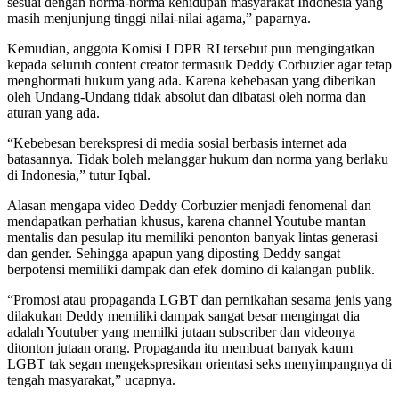
sesuai dengan norma-norma kehidupan masyarakat Indonesia yang
masih menjunjung tinggi nilai-nilai agama,” paparnya.
Kemudian, anggota Komisi I DPR RI tersebut pun mengingatkan
kepada seluruh content creator termasuk Deddy Corbuzier agar tetap
menghormati hukum yang ada. Karena kebebasan yang diberikan
oleh Undang-Undang tidak absolut dan dibatasi oleh norma dan
aturan yang ada.
“Kebebesan berekspresi di media sosial berbasis internet ada
batasannya. Tidak boleh melanggar hukum dan norma yang berlaku
di Indonesia,” tutur Iqbal.
Alasan mengapa video Deddy Corbuzier menjadi fenomenal dan
mendapatkan perhatian khusus, karena channel Youtube mantan
mentalis dan pesulap itu memiliki penonton banyak lintas generasi
dan gender. Sehingga apapun yang diposting Deddy sangat
berpotensi memiliki dampak dan efek domino di kalangan publik.
“Promosi atau propaganda LGBT dan pernikahan sesama jenis yang
dilakukan Deddy memiliki dampak sangat besar mengingat dia
adalah Youtuber yang memilki jutaan subscriber dan videonya
ditonton jutaan orang. Propaganda itu membuat banyak kaum
LGBT tak segan mengekspresikan orientasi seks menyimpangnya di
tengah masyarakat,” ucapnya.