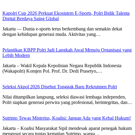
Kapolri Cup 2026 Perkuat Ekosistem E-Sports, Polri Bidik Talenta
Digital Berdaya Saing Global
Jakarta — Dunia e-sports terus berkembang dan semakin dekat
dengan kehidupan generasi muda. Aktivitas yang…
Pelantikan KBPP Polri Jadi Langkah Awal Menuju Organisasi yang
Lebih Modern
Jakarta – Wakil Kepala Kepolisian Negara Republik Indonesia
(Wakapolri) Komjen Pol. Prof. Dr. Dedi Prasetyo,…
Seleksi Akpol 2026 Disebut Tonggak Baru Rekrutmen Polri
Nilai ditampilkan langsung, seleksi diawasi lembaga independen,
Polri siapkan generasi perwira yang profesional, berintegritas, dan…
Sutrimo Tewas Misterius, Koalisi: Jangan Ada yang Kebal Hukum!
Jakarta – Koalisi Masyarakat Sipil mendesak aparat penegak hukum
mengusut secara tuntas kematian Sutrimo, warga…