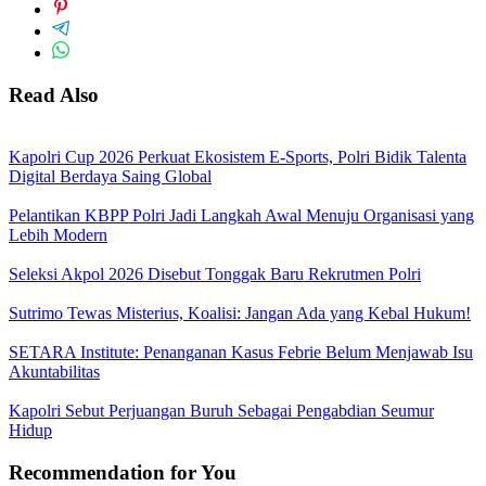
Read Also
Kapolri Cup 2026 Perkuat Ekosistem E-Sports, Polri Bidik Talenta
Digital Berdaya Saing Global
Pelantikan KBPP Polri Jadi Langkah Awal Menuju Organisasi yang
Lebih Modern
Seleksi Akpol 2026 Disebut Tonggak Baru Rekrutmen Polri
Sutrimo Tewas Misterius, Koalisi: Jangan Ada yang Kebal Hukum!
SETARA Institute: Penanganan Kasus Febrie Belum Menjawab Isu
Akuntabilitas
Kapolri Sebut Perjuangan Buruh Sebagai Pengabdian Seumur
Hidup
Recommendation for You