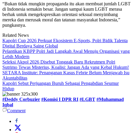
“Bukan tidak mungkin propaganda itu akan membuat jumlah LGBT
di Indonesia semakin besar. Jangan sampai kaum LGBT merasa
berhak untuk mengekspresikan orientasi seksual menyimbang
mereka dan merusak moral dan tatanan masyarakat Indonesia,”
pungkasnya.
Related News
Kapolri Cup 2026 Perkuat Ekosistem E-Sports, Polri Bidik Talenta
Digital Berdaya Saing Global
Pelantikan KBPP Polri Jadi Langkah Awal Menuju Organisasi yang
Lebih Modern
Seleksi Akpol 2026 Disebut Tonggak Baru Rekrutmen Polri
Sutrimo Tewas Misterius, Koalisi: Jangan Ada yang Kebal Hukum!
SETARA Institute: Penanganan Kasus Febrie Belum Menjawab Isu
Akuntabilitas
Kapolri Sebut Perjuangan Buruh Sebagai Pengabdian Seumur
Hidup
#Deddy Corbuzier
#Komisi I DPR RI
#LGBT
#Muhammad
Iqbal
Comment