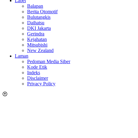
Label
Balapan
Berita Otomotif
Bulutangkis
Daihatsu
DKI Jakarta
Gerindra
Kejahatan
Mitsubishi
New Zealand
Laman
Pedoman Media Siber
Kode Etik
Indeks
Disclaimer
Privacy Policy