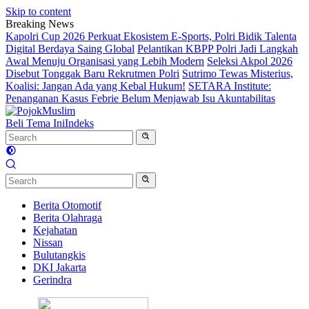
Skip to content
Breaking News
Kapolri Cup 2026 Perkuat Ekosistem E-Sports, Polri Bidik Talenta
Digital Berdaya Saing Global
Pelantikan KBPP Polri Jadi Langkah
Awal Menuju Organisasi yang Lebih Modern
Seleksi Akpol 2026
Disebut Tonggak Baru Rekrutmen Polri
Sutrimo Tewas Misterius,
Koalisi: Jangan Ada yang Kebal Hukum!
SETARA Institute:
Penanganan Kasus Febrie Belum Menjawab Isu Akuntabilitas
Beli Tema Ini
Indeks
Berita Otomotif
Berita Olahraga
Kejahatan
Nissan
Bulutangkis
DKI Jakarta
Gerindra