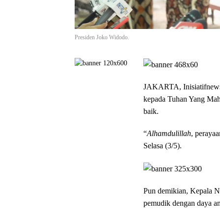
Presiden Joko Widodo.
JAKARTA, Inisiatifnew
kepada Tuhan Yang Maha 
baik.
“
Alhamdulillah
, perayaa
Selasa (3/5).
Pun demikian, Kepala Ne
pemudik dengan daya ang