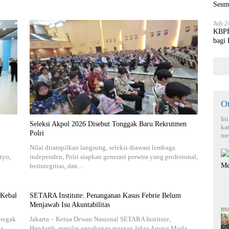
Seum
July 2
KBPBI
bagi
O
In
Seleksi Akpol 2026 Disebut Tonggak Baru Rekrutmen
ka
Polri
me
Nilai ditampilkan langsung, seleksi diawasi lembaga
tyo,
independen, Polri siapkan generasi perwira yang profesional,
berintegritas, dan…
 Kebal
SETARA Institute: Penanganan Kasus Febrie Belum
Menjawab Isu Akuntabilitas
enegak
Jakarta – Ketua Dewan Nasional SETARA Institute,
rga…
Hendardi, menilai penahanan mantan Jaksa Agung Muda