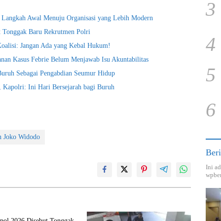
3
i Langkah Awal Menuju Organisasi yang Lebih Modern
t Tonggak Baru Rekrutmen Polri
4
Koalisi: Jangan Ada yang Kebal Hukum!
nan Kasus Febrie Belum Menjawab Isu Akuntabilitas
5
 Buruh Sebagai Pengabdian Seumur Hidup
Kapolri: Ini Hari Bersejarah bagi Buruh
6
n Joko Widodo
Beri
Ini a
wpber
kpol 2026 Disebut Tonggak