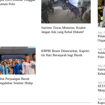
utmen Polri
Sutrimo Tewas Misterius, Koalisi:
Jangan Ada yang Kebal Hukum!
July 2
Pela
Orga
July 2
KBPBI Resmi Diluncurkan, Kapolri:
Sele
Ini Hari Bersejarah bagi Buruh
Polri
July 2
Sutri
Keba
ebut Perjuangan Buruh
July 2
engabdian Seumur Hidup
SETA
Menja
July 2
Kapo