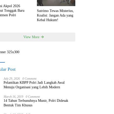
si Akpol 2026
but Tonggak Baru
Sutrimo Tewas Misterius,
utmen Polri
Koalisi: Jangan Ada yang
Kebal Hukum!
View More
lar Post
July 29, 2026
0 Comment
Pelantikan KBPP Polri Jadi Langkah Awal
Menuju Organisasi yang Lebih Modern
March 16, 2019
0 Comment
14 Tahun Terbunuhnya Munir, Polri Didesak
Bentuk Tim Khusus