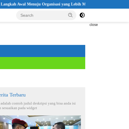
al Menuju Organisasi yang Lebih Modern
Seleksi Akpol 2026 D
close
rita Terbaru
i adalah contoh judul deskripsi yang bisa anda isi
n sesuaikan pada widget