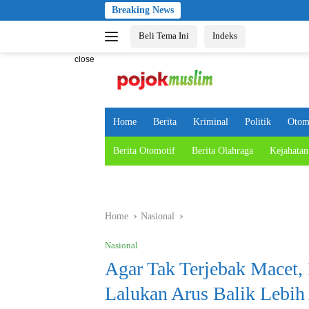
Skip
Breaking News
to
Beli Tema Ini
Indeks
content
close
Home
Berita
Kriminal
Politik
Otom
Berita Otomotif
Berita Olahraga
Kejahatan
Home
Nasional
Nasional
Agar Tak Terjebak Macet,
Lalukan Arus Balik Lebih