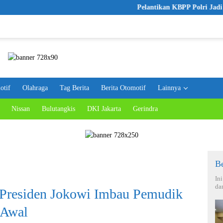
Pelantikan KBPP Polri Jadi Langkah Aw
otif
Olahraga
Tag Berita
Berita Otomotif
Lainnya
Nissan
Bulutangkis
DKI Jakarta
Gerindra
Be
In
da
 Presiden Jokowi Imbau Pemudik
 Awal