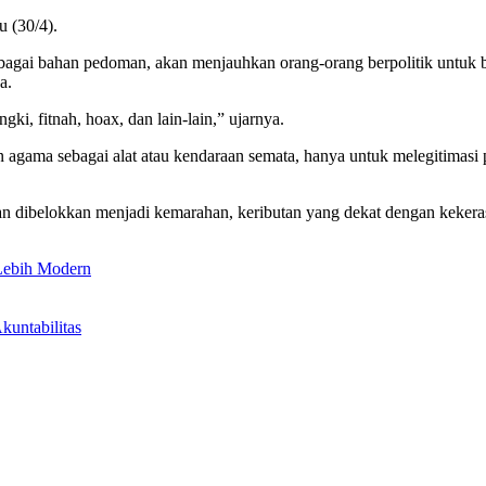
u (30/4).
bagai bahan pedoman, akan menjauhkan orang-orang berpolitik untuk be
a.
dengki, fitnah, hoax, dan lain-lain,” ujarnya.
 agama sebagai alat atau kendaraan semata, hanya untuk melegitimasi 
n dibelokkan menjadi kemarahan, keributan yang dekat dengan kekeras
 Lebih Modern
untabilitas