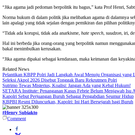
“Jika agama jadi pedoman berpolitik itu bagus,” kata Prof Henri, Sabt
Norma hukum di dalam politik jika melibatkan agama di dalamnya se
lain apalagi yang tidak sejalan dengan pemikiran dan pilihan politikny
“Tidak ada korupsi, tidak ada anarkisme,
hate speech
,
suudzon
, iri, 
Hal ini berbeda jika orang-orang yang berpolitik namun menggunakan
bakal menimbulkan kerusakan.
“Jika agama dipakai sebagai kendaraan, maka keimanan dan keyakina
Related News
Pelantikan KBPP Polri Jadi Langkah Awal Menuju Organisasi yang
Seleksi Akpol 2026 Disebut Tonggak Baru Rekrutmen Polri
Sutrimo Tewas Misterius, Koalisi: Jangan Ada yang Kebal Hukum!
SETARA Institute: Penanganan Kasus Febrie Belum Menjawab Isu Ak
Kapolri Sebut Perjuangan Buruh Sebagai Pengabdian Seumur Hidup
KBPBI Resmi Diluncurkan, Kapolri: Ini Hari Bersejarah bagi Buruh
#Henry Subiakto
Comment