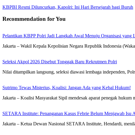
KBPBI Resmi Diluncurkan, Kapolri: Ini Hari Bersejarah bagi Buruh
Recommendation for You
Pelantikan KBPP Polri Jadi Langkah Awal Menuju Organisasi yang
Jakarta – Wakil Kepala Kepolisian Negara Republik Indonesia (Waka
Seleksi Akpol 2026 Disebut Tonggak Baru Rekrutmen Polri
Nilai ditampilkan langsung, seleksi diawasi lembaga independen, Polr
Sutrimo Tewas Misterius, Koalisi: Jangan Ada yang Kebal Hukum!
Jakarta – Koalisi Masyarakat Sipil mendesak aparat penegak hukum 
SETARA Institute: Penanganan Kasus Febrie Belum Menjawab Isu Ak
Jakarta – Ketua Dewan Nasional SETARA Institute, Hendardi, men