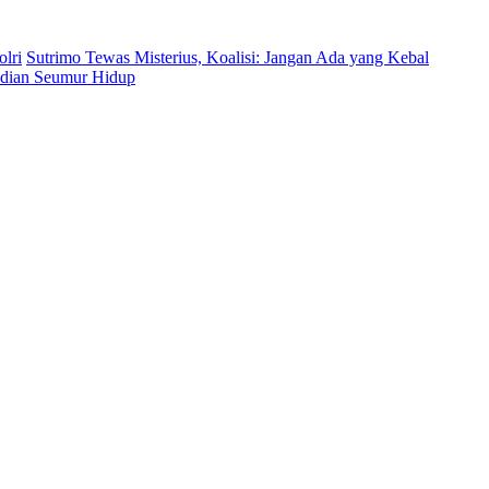
lri
Sutrimo Tewas Misterius, Koalisi: Jangan Ada yang Kebal
bdian Seumur Hidup