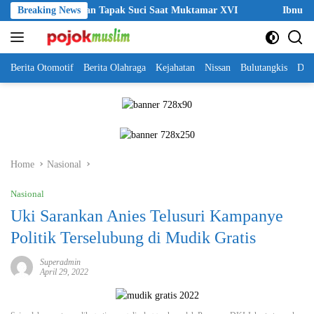
Skip
a Kehormatan Tapak Suci Saat Muktamar XVI
Breaking News
Ibnu Riza Apresi
to
content
Berita Otomotif
Berita Olahraga
Kejahatan
Nissan
Bulutangkis
DKI
Home
Nasional
Nasional
Uki Sarankan Anies Telusuri Kampanye
Politik Terselubung di Mudik Gratis
Superadmin
April 29, 2022