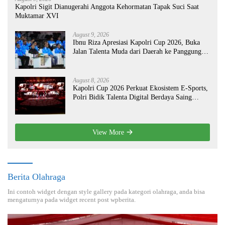
Kapolri Sigit Dianugerahi Anggota Kehormatan Tapak Suci Saat
Muktamar XVI
August 9, 2026
Ibnu Riza Apresiasi Kapolri Cup 2026, Buka
Jalan Talenta Muda dari Daerah ke Panggung
Nasional
August 8, 2026
Kapolri Cup 2026 Perkuat Ekosistem E-Sports,
Polri Bidik Talenta Digital Berdaya Saing
Global
View More
Berita Olahraga
Ini contoh widget dengan style gallery pada kategori olahraga, anda bisa
mengaturnya pada widget recent post wpberita.