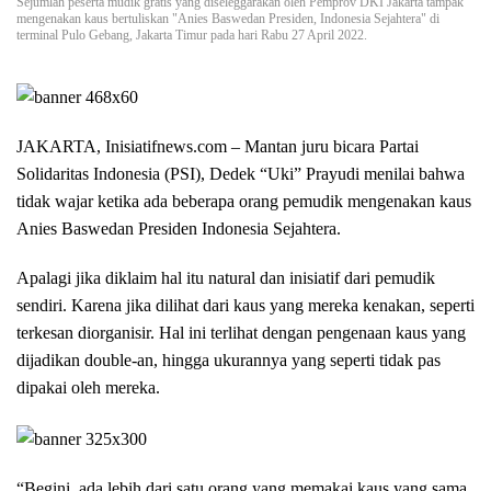
Sejumlah peserta mudik gratis yang diseleggarakan oleh Pemprov DKI Jakarta tampak
mengenakan kaus bertuliskan "Anies Baswedan Presiden, Indonesia Sejahtera" di
terminal Pulo Gebang, Jakarta Timur pada hari Rabu 27 April 2022.
JAKARTA, Inisiatifnews.com –
Mantan juru bicara Partai
Solidaritas Indonesia (PSI), Dedek “Uki” Prayudi menilai bahwa
tidak wajar ketika ada beberapa orang pemudik mengenakan kaus
Anies Baswedan Presiden Indonesia Sejahtera.
Apalagi jika diklaim hal itu natural dan inisiatif dari pemudik
sendiri. Karena jika dilihat dari kaus yang mereka kenakan, seperti
terkesan diorganisir. Hal ini terlihat dengan pengenaan kaus yang
dijadikan double-an, hingga ukurannya yang seperti tidak pas
dipakai oleh mereka.
“Begini, ada lebih dari satu orang yang memakai kaus yang sama,