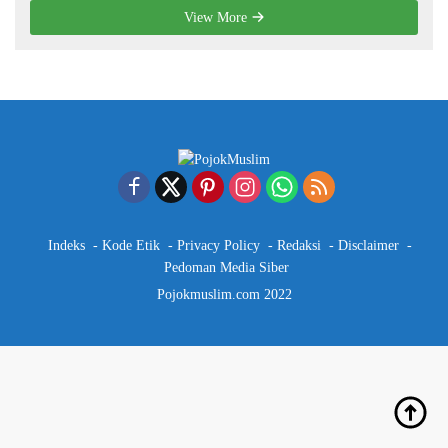
View More
Indeks
Kode Etik
Privacy Policy
Redaksi
Disclaimer
Pedoman Media Siber
Pojokmuslim.com 2022