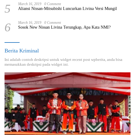
5
March 16, 2019
0 Comment
Aliansi Nissan-Mitsubishi Luncurkan Livina Versi Mungil
6
March 16, 2019
0 Comment
Sosok New Nissan Livina Terungkap, Apa Kata NMI?
Berita Kriminal
Ini adalah contoh deskripsi untuk widget recent post wpberita, anda bisa
memasukkan deskripsi pada widget ini.