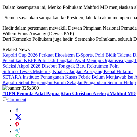
Dalam kesempatan ini, Menko Polhukam Mahfud MD menjelaskan aka
“Semua saya akan sampaikan ke Presiden, lalu kita akan mempercepa
Hadir dalam pertemuan mewakili Dewan Pimpinan Nasional Pemuda
Willem Frans Ansanay (Dewas PAP)
Dari Kemenko Polhukam juga hadir Sesmenko Polhukam, seluruh De
Related News
Kapolri Cup 2026 Perkuat Ekosistem E-Sports, Polri Bidik Talenta D
Pelantikan KBPP Polri Jadi Langkah Awal Menuju Organisasi yang
Seleksi Akpol 2026 Disebut Tonggak Baru Rekrutmen Polri
Sutrimo Tewas Misterius, Koalisi: Jangan Ada yang Kebal Hukum!
SETARA Institute: Penanganan Kasus Febrie Belum Menjawab Isu Ak
Kapolri Sebut Perjuangan Buruh Sebagai Pengabdian Seumur Hidup
#DPN Pemuda Adat Papua
#Jan Christian Arebo
#Mahfud MD
Comment