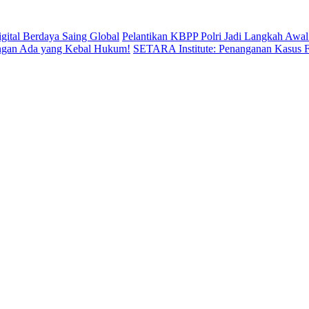
igital Berdaya Saing Global
Pelantikan KBPP Polri Jadi Langkah Awa
Jangan Ada yang Kebal Hukum!
SETARA Institute: Penanganan Kasus F