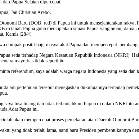
 dan Papua Selatan dipercepat.
ua, Jan Christian Arebo.
onomi Baru (DOB, red) di Papua ini untuk mensejahterakan rakyat P
 di tanah Papua guna menciptakan situasi Papua yang aman, damai, 
t, Kamis (28/4).
a dampak positif bagi masyarakat Papua dan mempercepat pembangun
t Papua setia terhadap Negara Kesatuan Republik Indonesia (NKRI). H
ntara mayoritas tidak seperti itu
inta referendum, saya adalah warga negara Indonesia yang setia dan
r dalam pertemuan tersebut menegaskan dukungannya terhadap pemekara
pua.
g saya bisa bilang dan tidak terbantahkan. Papua di dalam NKRI itu a
muda Adat Papua ini.
tah akan mempercepat proses pemekaran atau Daerah Otonomi Baru
aktu yang tidak terlalu lama, nanti baru Presiden pembentukannya den