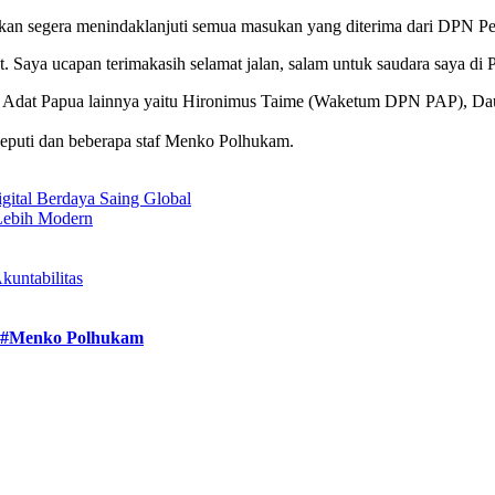
n segera menindaklanjuti semua masukan yang diterima dari DPN P
t. Saya ucapan terimakasih selamat jalan, salam untuk saudara saya d
 Adat Papua lainnya yaitu Hironimus Taime (Waketum DPN PAP), D
puti dan beberapa staf Menko Polhukam.
igital Berdaya Saing Global
 Lebih Modern
untabilitas
#Menko Polhukam