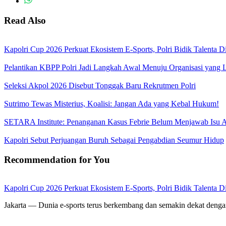
Read Also
Kapolri Cup 2026 Perkuat Ekosistem E-Sports, Polri Bidik Talenta D
Pelantikan KBPP Polri Jadi Langkah Awal Menuju Organisasi yang
Seleksi Akpol 2026 Disebut Tonggak Baru Rekrutmen Polri
Sutrimo Tewas Misterius, Koalisi: Jangan Ada yang Kebal Hukum!
SETARA Institute: Penanganan Kasus Febrie Belum Menjawab Isu Ak
Kapolri Sebut Perjuangan Buruh Sebagai Pengabdian Seumur Hidup
Recommendation for You
Kapolri Cup 2026 Perkuat Ekosistem E-Sports, Polri Bidik Talenta D
Jakarta — Dunia e-sports terus berkembang dan semakin dekat deng