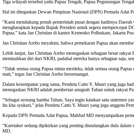
Tiga wilayah tersebut yaitu Papua Tengah, Papua Pegunungan Tengah
Hal ini ditegaskan Dewan Pimpinan Nasional (DPN) Pemuda Adat Pap
“Kami mendukung penuh pemerintah pusat dengan hadirnya Daerah Ot
mengharapkan kepada Bapak Presiden untuk segera mempercepat DOB
Papua,” kata Jan Christian di kantor Kemenko Polhukam, Jakarta Pusa
Jan Christian Arebo meyakini, bahwa pemekaran Papua akan membaw
Lebih lanjut, Jan Christian Arebo menegaskan sebagian besar rakya
memisahkan diri dari NKRI, padahal mereka hanya sebagian saja, seme
“Tidak semua orang Papua minta merdeka, tidak semua orang Papua m
mati,” tegas Jan Christian Arebo bersemangat.
Dalam kesempatan yang sama, Pendeta Catto Y. Mauri yang juga hadi
menegaskan NKRI adalah pemberian anugrah Tuhan untuk rakyat Pa
“Sebagai seorang hamba Tuhan, Saya ingin katakan satu statemen yan
Itu kita syukuri,” jelas Pendeta Catto Y. Mauri yang juga anggota Pe
Kepada DPN Pemuda Adat Papua, Mahfud MD menyampaikan pemerin
“Karetaker sedang dipikirkan yang penting diundangkan dulu dalam w
MD.