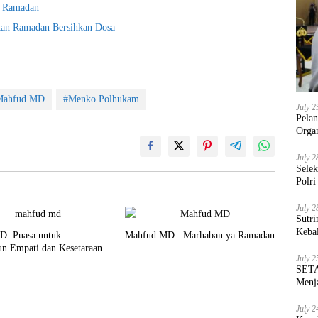
a Ramadan
an Ramadan Bersihkan Dosa
Mahfud MD
#Menko Polhukam
July 2
Pela
Orga
July 2
Sele
Polri
July 2
Sutri
Keba
: Puasa untuk
Mahfud MD : Marhaban ya Ramadan
 Empati dan Kesetaraan
July 2
SETA
Menja
July 2