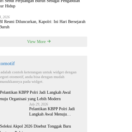
lri Sebut Perjuangan Buruh Sebagai Pengabdian
ur Hidup
4, 2026
 Resmi Diluncurkan, Kapolri: Ini Hari Bersejarah
 Buruh
View More
tomotif
i adalah contoh keterangan untuk widget dengan
tegori otomotif, anda bisa dengan mudah
masukkannya pada widget.
July 29, 2026
Pelantikan KBPP Polri Jadi
Langkah Awal Menuju
Organisasi yang Lebih Modern