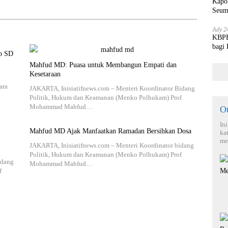
Kapo
Seum
July 2
KBPBI
bagi
ap SD
Mahfud MD: Puasa untuk Membangun Empati dan
Kesetaraan
ara
JAKARTA, Inisiatifnews.com – Menteri Koordinator Bidang
Politik, Hukum dan Keamanan (Menko Polhukam) Prof
Mohammad Mahfud…
O
In
Mahfud MD Ajak Manfaatkan Ramadan Bersihkan Dosa
ka
me
JAKARTA, Inisiatifnews.com – Menteri Koordinator bidang
Politik, Hukum dan Keamanan (Menko Polhukam) Prof
idang
Mohammad Mahfud…
f