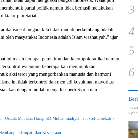
ti Tuhan tidak dapat menguasai bangsa Indonesia. Walaupun
3
embentuk partai politik namun tidak berhasil melakukan
iktator ploretariat.
4
adikalisme di negara kita tidak mudah berkembang adalah
ni oleh masyarakat Indonesia adalah Islam washatiyah,” ujar
5
at ini masih terdapat pemikiran dan kelompok radikal namun
terkontrol walaupun beberapa kali menunjukkan
6
entuk aksi teror yang mengorbankan manusia dan harmoni
alisme ini tidak terkontrol dan menjadi keyakinan mayoritas
esia akan dengan mudah menjadi seperti Syiria dan
Beri
Ini a
wpber
an, Ustadz Maulana Harap SD Muhammadiyah 5 Jaksel Dibekali 7
Membangun Empati dan Kesetaraan