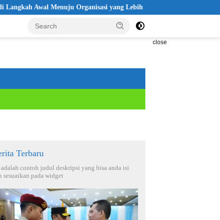
ah Awal Menuju Organisasi yang Lebih Modern
Seleksi Akpol 2
close
rita Terbaru
i adalah contoh judul deskripsi yang bisa anda isi
n sesuaikan pada widget