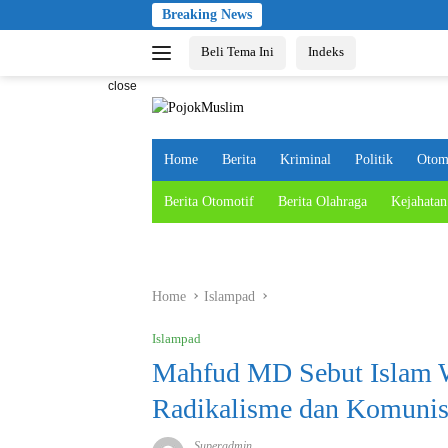
Skip
Breaking News
to
Beli Tema Ini
Indeks
content
close
Home
Berita
Kriminal
Politik
Otom
Berita Otomotif
Berita Olahraga
Kejahatan
Home
Islampad
Islampad
Mahfud MD Sebut Islam W
Radikalisme dan Komuni
Superadmin