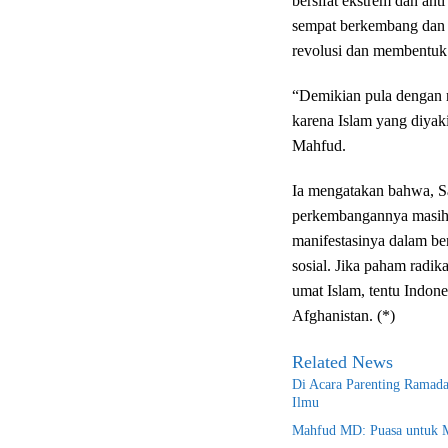
bersifat ekstrem dan an
sempat berkembang dan m
revolusi dan membentuk d
“Demikian pula dengan r
karena Islam yang diyaki
Mahfud.
Ia mengatakan bahwa, Sa
perkembangannya masih 
manifestasinya dalam b
sosial. Jika paham radik
umat Islam, tentu Indon
Afghanistan. (*)
Related News
Di Acara Parenting Ramad
Ilmu
Mahfud MD: Puasa untuk 