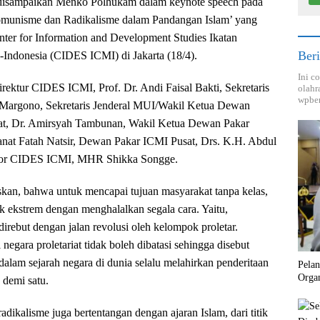
disampaikan Menko Polhukam dalam keynote speech pada
munisme dan Radikalisme dalam Pandangan Islam’ yang
nter for Information and Development Studies Ikatan
Beri
Indonesia (CIDES ICMI) di Jakarta (18/4).
Ini c
irektur CIDES ICMI, Prof. Dr. Andi Faisal Bakti, Sekretaris
olahr
wpber
Margono, Sekretaris Jenderal MUI/Wakil Ketua Dewan
at, Dr. Amirsyah Tambunan, Wakil Ketua Dewan Pakar
anat Fatah Natsir, Dewan Pakar ICMI Pusat, Drs. K.H. Abdul
nior CIDES ICMI, MHR Shikka Songge.
an, bahwa untuk mencapai tujuan masyarakat tanpa kelas,
ik ekstrem dengan menghalalkan segala cara. Yaitu,
irebut dengan jalan revolusi oleh kelompok proletar.
negara proletariat tidak boleh dibatasi sehingga disebut
g dalam sejarah negara di dunia selalu melahirkan penderitaan
Pela
Orga
 demi satu.
ikalisme juga bertentangan dengan ajaran Islam, dari titik