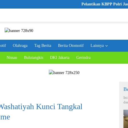
Pelantikan KBPP Polri Jadi Langk
otif
Olahraga
Tag Berita
Berita Otomotif
Lainnya
Nissan
Bulutangkis
DKI Jakarta
Gerindra
Be
In
da
ashatiyah Kunci Tangkal
sme