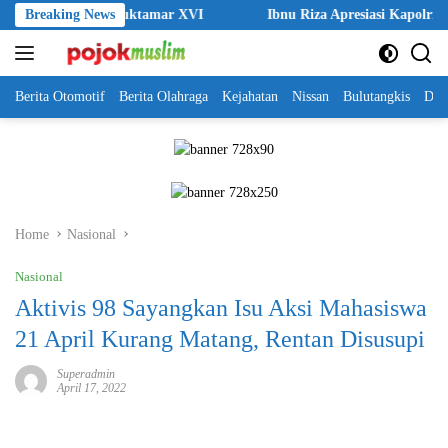
Skip
Saat Muktamar XVI
Breaking News
Ibnu Riza Apresiasi Kapolri Cup 2026, Buk
to
content
Berita Otomotif
Berita Olahraga
Kejahatan
Nissan
Bulutangkis
DKI
Home
Nasional
Nasional
Aktivis 98 Sayangkan Isu Aksi Mahasiswa
21 April Kurang Matang, Rentan Disusupi
Superadmin
April 17, 2022