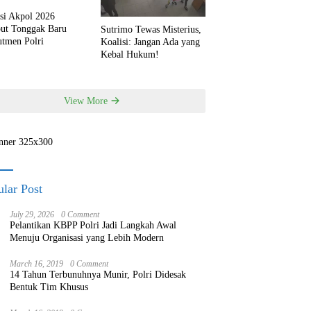
si Akpol 2026
but Tonggak Baru
Sutrimo Tewas Misterius,
utmen Polri
Koalisi: Jangan Ada yang
Kebal Hukum!
View More
lar Post
July 29, 2026
0 Comment
Pelantikan KBPP Polri Jadi Langkah Awal
Menuju Organisasi yang Lebih Modern
March 16, 2019
0 Comment
14 Tahun Terbunuhnya Munir, Polri Didesak
Bentuk Tim Khusus