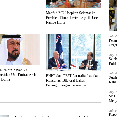
Mahfud MD Ucapkan Selamat ke
Presiden Timor Leste Terpilih Jose
Ramos Horta
July 2
Pela
Orga
July 2
Sele
Polri
alifa bin Zayed An
July 2
residen Uni Emirat Arab
BNPT dan DFAT Australia Lakukan
Sutri
 Dunia
Konsultasi Bilateral Bahas
Keba
Penanggulangan Terorisme
July 2
SETA
Menja
July 2
Kapo