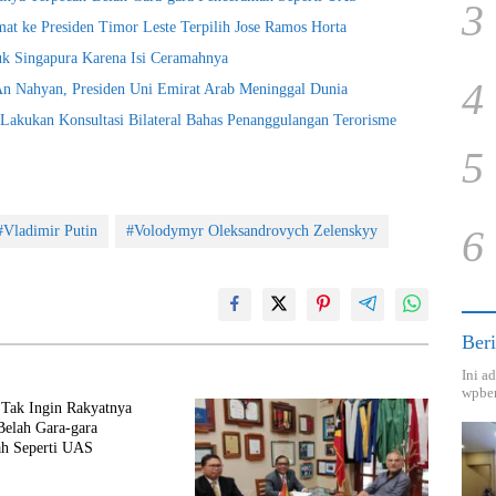
3
t ke Presiden Timor Leste Terpilih Jose Ramos Horta
k Singapura Karena Isi Ceramahnya
4
An Nahyan, Presiden Uni Emirat Arab Meninggal Dunia
akukan Konsultasi Bilateral Bahas Penanggulangan Terorisme
5
6
#Vladimir Putin
#Volodymyr Oleksandrovych Zelenskyy
Beri
Ini a
wpber
 Tak Ingin Rakyatnya
Belah Gara-gara
h Seperti UAS