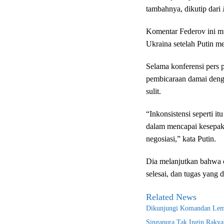
tambahnya, dikutip dari
Komentar Federov ini mu
Ukraina setelah Putin me
Selama konferensi pers 
pembicaraan damai denga
sulit.
“Inkonsistensi seperti i
dalam mencapai kesepakat
negosiasi,” kata Putin.
Dia melanjutkan bahwa o
selesai, dan tugas yang d
Related News
Dikunjungi Komandan Lemh
Singapura Tak Ingin Rakya