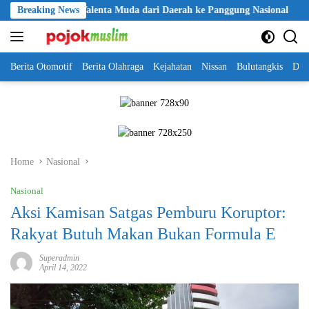
Skip
ka Jalan Talenta Muda dari Daerah ke Panggung Nasional
Breaking News
Kapol
to
content
Berita Otomotif
Berita Olahraga
Kejahatan
Nissan
Bulutangkis
DKI
Home
Nasional
Nasional
Aksi Kamisan Satgas Pemburu Koruptor:
Rakyat Butuh Makan Bukan Formula E
Superadmin
April 14, 2022