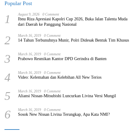
Popular Post
1
August 9, 2026
0 Comment
Ibnu Riza Apresiasi Kapolri Cup 2026, Buka Jalan Talenta Muda
dari Daerah ke Panggung Nasional
2
March 16, 2019
0 Comment
14 Tahun Terbunuhnya Munir, Polri Didesak Bentuk Tim Khusus
3
March 16, 2019
0 Comment
Prabowo Resmikan Kantor DPD Gerindra di Banten
4
March 16, 2019
0 Comment
Video: Kelemahan dan Kelebihan All New Terios
5
March 16, 2019
0 Comment
Aliansi Nissan-Mitsubishi Luncurkan Livina Versi Mungil
6
March 16, 2019
0 Comment
Sosok New Nissan Livina Terungkap, Apa Kata NMI?