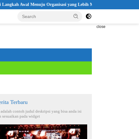
Awal Menuju Organisasi yang Lebih Modern
Seleksi Akpol 2026
close
rita Terbaru
i adalah contoh judul deskripsi yang bisa anda isi
n sesuaikan pada widget