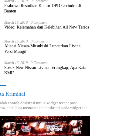
March 16, 2019
0 Comment
Prabowo Resmikan Kantor DPD Gerindra di
Banten
March 16, 2019
0 Comment
Video: Kelemahan dan Kelebihan All New Terios
March 16, 2019
0 Comment
Aliansi Nissan-Mitsubishi Luncurkan Livina
Versi Mungil
March 16, 2019
0 Comment
Sosok New Nissan Livina Terungkap, Apa Kata
NMI?
ta Kriminal
dalah contoh deskripsi untuk widget recent post
ita, anda bisa memasukkan deskripsi pada widget ini.