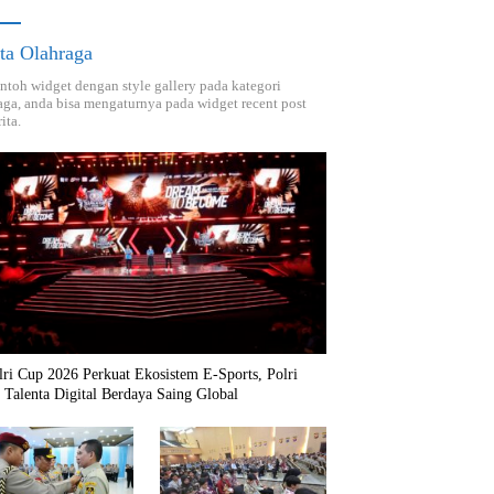
ta Olahraga
ontoh widget dengan style gallery pada kategori
aga, anda bisa mengaturnya pada widget recent post
ita.
ri Cup 2026 Perkuat Ekosistem E-Sports, Polri
 Talenta Digital Berdaya Saing Global