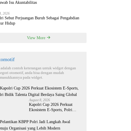
wab Isu Akuntabilitas
4, 2026
lri Sebut Perjuangan Buruh Sebagai Pengabdian
ur Hidup
View More
tomotif
i adalah contoh keterangan untuk widget dengan
tegori otomotif, anda bisa dengan mudah
masukkannya pada widget.
August 8, 2026
Kapolri Cup 2026 Perkuat
Ekosistem E-Sports, Polri
Bidik Talenta Digital Berdaya
Saing Global