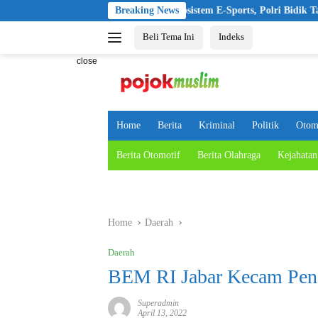
Skip
Kapolri Cup 2026 Perkuat Ekosistem E-Sports, Polri Bidik Talenta Digit
Breaking News
to
Beli Tema Ini
Indeks
content
close
Home
Berita
Kriminal
Politik
Otom
Berita Otomotif
Berita Olahraga
Kejahatan
Home
Daerah
Daerah
BEM RI Jabar Kecam Pen
Superadmin
April 13, 2022