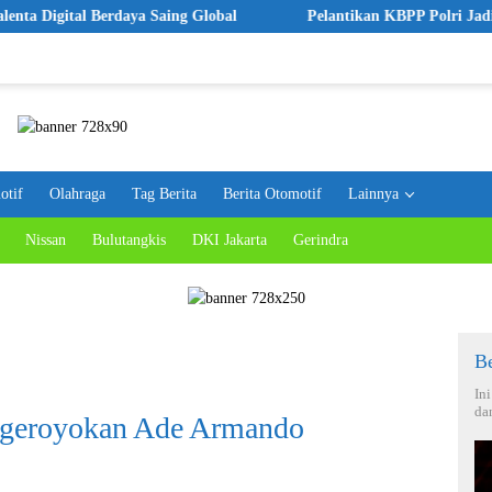
al Berdaya Saing Global
Pelantikan KBPP Polri Jadi Langkah 
otif
Olahraga
Tag Berita
Berita Otomotif
Lainnya
Nissan
Bulutangkis
DKI Jakarta
Gerindra
Be
In
da
geroyokan Ade Armando