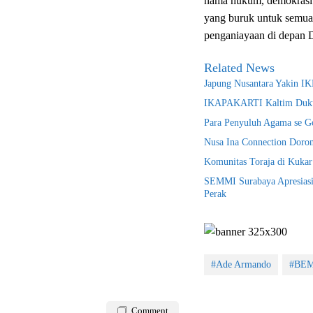
nama hukum, demokrasi d
yang buruk untuk semu
penganiayaan di depan 
Related News
Japung Nusantara Yakin I
IKAPAKARTI Kaltim Duku
Para Penyuluh Agama se Go
Nusa Ina Connection Doron
Komunitas Toraja di Kuka
SEMMI Surabaya Apresiasi
Perak
#Ade Armando
#BEM 
Comment