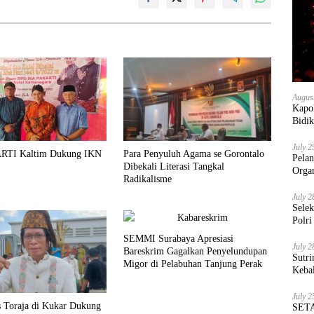
Augus
Kapol
Bidik
July 2
Para Penyuluh Agama se Gorontalo
TI Kaltim Dukung IKN
Pela
Dibekali Literasi Tangkal
Orga
Radikalisme
July 2
Sele
Polri
SEMMI Surabaya Apresiasi
July 2
Bareskrim Gagalkan Penyelundupan
Sutri
Migor di Pelabuhan Tanjung Perak
Keba
July 2
 Toraja di Kukar Dukung
SETA