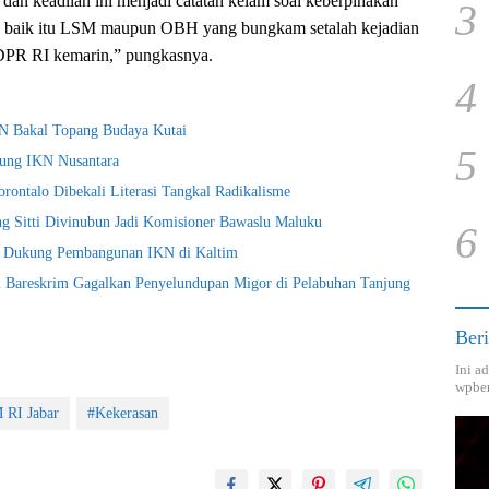
an keadilan ini menjadi catatan kelam soal keberpihakan
3
a baik itu LSM maupun OBH yang bungkam setalah kejadian
DPR RI kemarin,” pungkasnya.
4
KN Bakal Topang Budaya Kutai
5
ng IKN Nusantara
rontalo Dibekali Literasi Tangkal Radikalisme
g Sitti Divinubun Jadi Komisioner Bawaslu Maluku
6
r Dukung Pembangunan IKN di Kaltim
 Bareskrim Gagalkan Penyelundupan Migor di Pelabuhan Tanjung
Beri
Ini a
wpber
RI Jabar
#Kekerasan