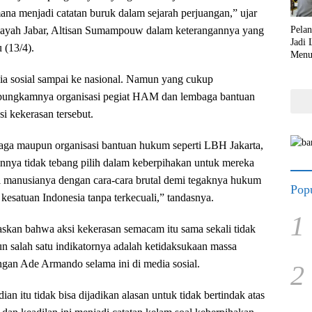
a menjadi catatan buruk dalam sejarah perjuangan,” ujar
Pela
ayah Jabar, Altisan Sumampouw dalam keterangannya yang
Jadi
 (13/4).
Menu
Lebi
edia sosial sampai ke nasional. Namun yang cukup
bungkamnya organisasi pegiat HAM dan lembaga bantuan
i kekerasan tersebut.
aga maupun organisasi bantuan hukum seperti LBH Jakarta,
nya tidak tebang pilih dalam keberpihakan untuk mereka
i manusianya dengan cara-cara brutal demi tegaknya hukum
Popu
kesatuan Indonesia tanpa terkecuali,” tandasnya.
1
skan bahwa aksi kekerasan semacam itu sama sekali tidak
un salah satu indikatornya adalah ketidaksukaan massa
gan Ade Armando selama ini di media sosial.
2
an itu tidak bisa dijadikan alasan untuk tidak bertindak atas