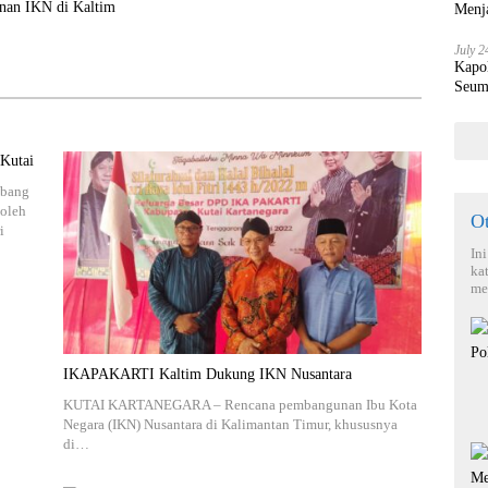
an IKN di Kaltim
Menja
July 2
Kapo
Seum
 Kutai
mbang
 oleh
O
i
In
ka
me
IKAPAKARTI Kaltim Dukung IKN Nusantara
KUTAI KARTANEGARA – Rencana pembangunan Ibu Kota
Negara (IKN) Nusantara di Kalimantan Timur, khususnya
di…