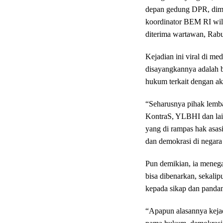
depan gedung DPR, diman
koordinator BEM RI wil
diterima wartawan, Rabu
Kejadian ini viral di m
disayangkannya adalah 
hukum terkait dengan aks
“Seharusnya pihak lemb
KontraS, YLBHI dan lain
yang di rampas hak asas
dan demokrasi di negara 
Pun demikian, ia menega
bisa dibenarkan, sekalip
kepada sikap dan pandan
“Apapun alasannya kejadi