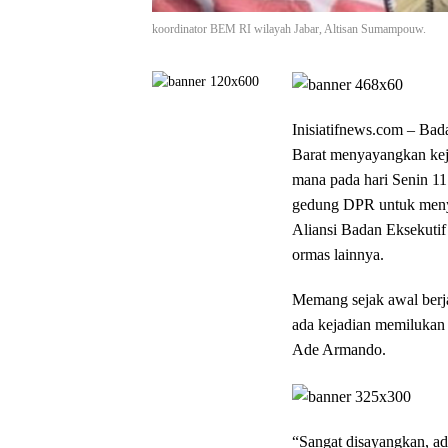
koordinator BEM RI wilayah Jabar, Altisan Sumampouw.
Inisiatifnews.com –
Bada
Barat menyayangkan kej
mana pada hari Senin 11
gedung DPR untuk menyu
Aliansi Badan Eksekuti
ormas lainnya.
Memang sejak awal berja
ada kejadian memilukan 
Ade Armando.
“Sangat disayangkan, ad