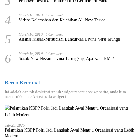
3
Prabowo Resmikan Kantor DPD Gerindra di Banten
4
March 16, 2019
0 Comment
Video: Kelemahan dan Kelebihan All New Terios
5
March 16, 2019
0 Comment
Aliansi Nissan-Mitsubishi Luncurkan Livina Versi Mungil
6
March 16, 2019
0 Comment
Sosok New Nissan Livina Terungkap, Apa Kata NMI?
Berita Kriminal
Ini adalah contoh deskripsi untuk widget recent post wpberita, anda bisa
memasukkan deskripsi pada widget ini.
July 29, 2026
Pelantikan KBPP Polri Jadi Langkah Awal Menuju Organisasi yang Lebih
Modern