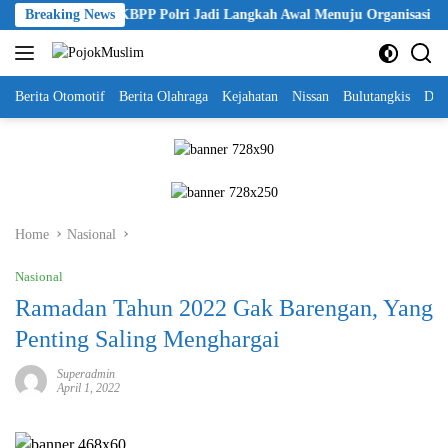
Skip
Pelantikan KBPP Polri Jadi Langkah Awal Menuju Organisasi yang L
Breaking News
to
content
Berita Otomotif
Berita Olahraga
Kejahatan
Nissan
Bulutangkis
DKI
Home
Nasional
Nasional
Ramadan Tahun 2022 Gak Barengan, Yang
Penting Saling Menghargai
Superadmin
April 1, 2022