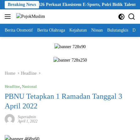
Skip
Kapolri Cup 2026 Perkuat Ekosistem E-Sports, Polri Bidik Talenta Digit
Breaking News
to
content
Berita Otomotif
Berita Olahraga
Kejahatan
Nissan
Bulutangkis
DKI
Home
Headline
Headline
,
Nasional
PBNU Tetapkan 1 Ramadan Tanggal 3
April 2022
Superadmin
April 1, 2022