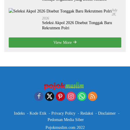
July
28,
2026
Seleksi Akpol 2026 Disebut Tonggak Baru
Rekrutmen Polri
View More
Indeks
Kode Etik
Privacy Policy
Redaksi
Disclaimer
Pedoman Media Siber
Pojokmuslim.com 2022