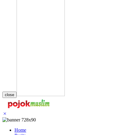
close
Home