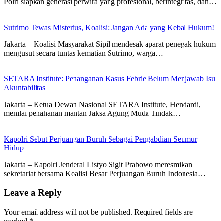
Polri siapkan generasi perwira yang profesional, berintegritas, dan…
Sutrimo Tewas Misterius, Koalisi: Jangan Ada yang Kebal Hukum!
Jakarta – Koalisi Masyarakat Sipil mendesak aparat penegak hukum
mengusut secara tuntas kematian Sutrimo, warga…
SETARA Institute: Penanganan Kasus Febrie Belum Menjawab Isu
Akuntabilitas
Jakarta – Ketua Dewan Nasional SETARA Institute, Hendardi,
menilai penahanan mantan Jaksa Agung Muda Tindak…
Kapolri Sebut Perjuangan Buruh Sebagai Pengabdian Seumur
Hidup
Jakarta – Kapolri Jenderal Listyo Sigit Prabowo meresmikan
sekretariat bersama Koalisi Besar Perjuangan Buruh Indonesia…
Leave a Reply
Your email address will not be published.
Required fields are
marked
*