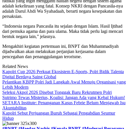
radikal yang ingin mengganti haluan negera dengan sistem agama
adalah kekeliruan yang fatal. Konsep NKRI dengan Pancasila-nya
adalah Darul Ahdi Wa Syahadaah, berarti negara kesepakatan dan
persaksian.
“Indonesia negara Pancasila itu sejalan dengan Islam. Hasil Ijtihad
dari pemuka agama dan para ulama. Maka tidak perlu lagi mencari
bentuk negara lain,” jelasnya.
Mengakhiri kegiatan pertemuan ini, BNPT dan Muhammadiyah
dijadwalkan akan melakukan perjanjian kerjasama dalam
pencegahan dan penanggulangan terorisme.
Related News
Kapolri Cup 2026 Perkuat Ekosistem E-Sports, Polri Bidik Talenta
Digital Berdaya Saing Global
Pelantikan KBPP Polri Jadi Langkah Awal Menuju Organisasi yang
Lebih Modern
Seleksi Akpol 2026 Disebut Tonggak Baru Rekrutmen Polri
Sutrimo Tewas Misterius, Koalisi: Jangan Ada yang Kebal Hukum!
SETARA Institute: Penanganan Kasus Febrie Belum Menjawab Isu
Akuntabilitas
Kapolri Sebut Perjuangan Buruh Sebagai Pengabdian Seumur
Hidup
#BNPT
#Haedar Nashir
#Kepala BNPT
#Moderasi Beragama