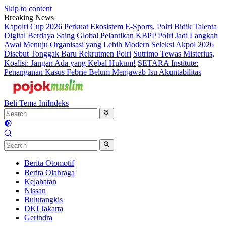
Skip to content
Breaking News
Kapolri Cup 2026 Perkuat Ekosistem E-Sports, Polri Bidik Talenta
Digital Berdaya Saing Global
Pelantikan KBPP Polri Jadi Langkah
Awal Menuju Organisasi yang Lebih Modern
Seleksi Akpol 2026
Disebut Tonggak Baru Rekrutmen Polri
Sutrimo Tewas Misterius,
Koalisi: Jangan Ada yang Kebal Hukum!
SETARA Institute:
Penanganan Kasus Febrie Belum Menjawab Isu Akuntabilitas
Beli Tema Ini
Indeks
Berita Otomotif
Berita Olahraga
Kejahatan
Nissan
Bulutangkis
DKI Jakarta
Gerindra