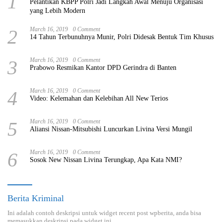
1
Pelantikan KBPP Polri Jadi Langkah Awal Menuju Organisasi
yang Lebih Modern
2
March 16, 2019
0 Comment
14 Tahun Terbunuhnya Munir, Polri Didesak Bentuk Tim Khusus
3
March 16, 2019
0 Comment
Prabowo Resmikan Kantor DPD Gerindra di Banten
4
March 16, 2019
0 Comment
Video: Kelemahan dan Kelebihan All New Terios
5
March 16, 2019
0 Comment
Aliansi Nissan-Mitsubishi Luncurkan Livina Versi Mungil
6
March 16, 2019
0 Comment
Sosok New Nissan Livina Terungkap, Apa Kata NMI?
Berita Kriminal
Ini adalah contoh deskripsi untuk widget recent post wpberita, anda bisa
memasukkan deskripsi pada widget ini.