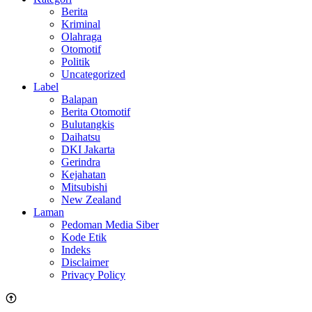
Berita
Kriminal
Olahraga
Otomotif
Politik
Uncategorized
Label
Balapan
Berita Otomotif
Bulutangkis
Daihatsu
DKI Jakarta
Gerindra
Kejahatan
Mitsubishi
New Zealand
Laman
Pedoman Media Siber
Kode Etik
Indeks
Disclaimer
Privacy Policy