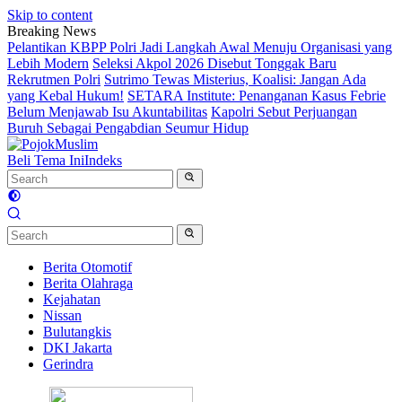
Skip to content
Breaking News
Pelantikan KBPP Polri Jadi Langkah Awal Menuju Organisasi yang
Lebih Modern
Seleksi Akpol 2026 Disebut Tonggak Baru
Rekrutmen Polri
Sutrimo Tewas Misterius, Koalisi: Jangan Ada
yang Kebal Hukum!
SETARA Institute: Penanganan Kasus Febrie
Belum Menjawab Isu Akuntabilitas
Kapolri Sebut Perjuangan
Buruh Sebagai Pengabdian Seumur Hidup
Beli Tema Ini
Indeks
Berita Otomotif
Berita Olahraga
Kejahatan
Nissan
Bulutangkis
DKI Jakarta
Gerindra