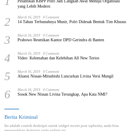
1
Pelantikan KBPP Polri Jadi Langkah Awal Menuju Organisasi
yang Lebih Modern
2
March 16, 2019
0 Comment
14 Tahun Terbunuhnya Munir, Polri Didesak Bentuk Tim Khusus
3
March 16, 2019
0 Comment
Prabowo Resmikan Kantor DPD Gerindra di Banten
4
March 16, 2019
0 Comment
Video: Kelemahan dan Kelebihan All New Terios
5
March 16, 2019
0 Comment
Aliansi Nissan-Mitsubishi Luncurkan Livina Versi Mungil
6
March 16, 2019
0 Comment
Sosok New Nissan Livina Terungkap, Apa Kata NMI?
Berita Kriminal
Ini adalah contoh deskripsi untuk widget recent post wpberita, anda bisa
memasukkan deskripsi pada widget ini.