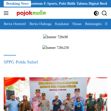
Skip
026 Perkuat Ekosistem E-Sports, Polri Bidik Talenta Digital Berdaya Sai
Breaking News
to
content
Berita Otomotif
Berita Olahraga
Kejahatan
Nissan
Bulutangkis
DKI
SPPG Polda Sulsel