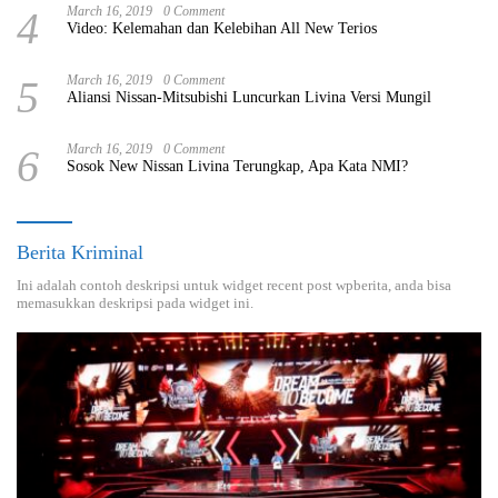
4
March 16, 2019
0 Comment
Video: Kelemahan dan Kelebihan All New Terios
5
March 16, 2019
0 Comment
Aliansi Nissan-Mitsubishi Luncurkan Livina Versi Mungil
6
March 16, 2019
0 Comment
Sosok New Nissan Livina Terungkap, Apa Kata NMI?
Berita Kriminal
Ini adalah contoh deskripsi untuk widget recent post wpberita, anda bisa
memasukkan deskripsi pada widget ini.