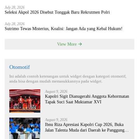
July 28, 2026
Seleksi Akpol 2026 Disebut Tonggak Baru Rekrutmen Polri
July 28, 2026
Sutrimo Tewas Misterius, Koalisi: Jangan Ada yang Kebal Hukum!
View More
Otomotif
Ini adalah contoh keterangan untuk widget dengan kategori otomotif,
anda bisa dengan mudah memasukkannya pada widget.
August 9, 2026
Kapolri Sigit Dianugerahi Anggota Kehormatan
Tapak Suci Saat Muktamar XVI
August 9, 2026
Ibnu Riza Apresiasi Kapolri Cup 2026, Buka
Jalan Talenta Muda dari Daerah ke Panggung
Nasional