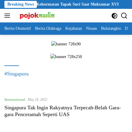
Skip
gerahi Anggota Kehormatan Tapak Suci Saat Muktamar XVI
Breaking News
Ibn
to
content
Berita Otomotif
Berita Olahraga
Kejahatan
Nissan
Bulutangkis
DKI
#Singapura
Internasional
May 24, 2022
Singapura Tak Ingin Rakyatnya Terpecah-Belah Gara-
gara Penceramah Seperti UAS