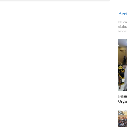
Beri
Ini c
olahr
wpber
Pela
Orga