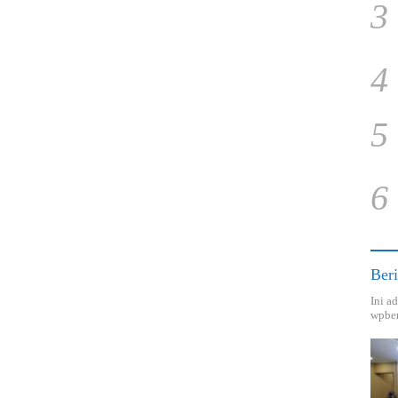
3
4
5
6
Beri
Ini a
wpber