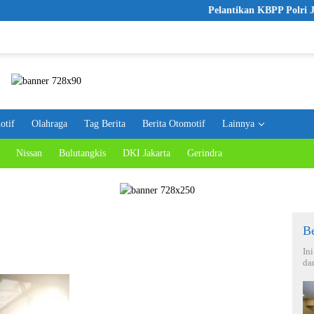
Pelantikan KBPP Polri Jadi Lang
otif
Olahraga
Tag Berita
Berita Otomotif
Lainnya
Nissan
Bulutangkis
DKI Jakarta
Gerindra
Be
In
da