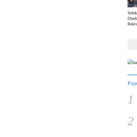
Selek
Dise
Rekr
Popu
1
2