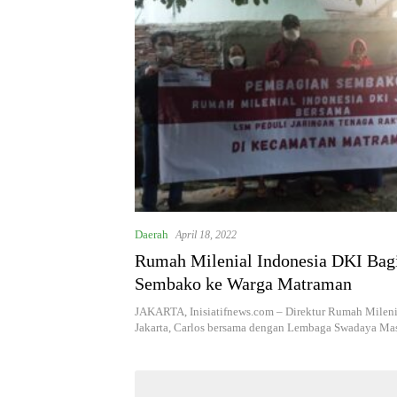
Daerah
April 18, 2022
Rumah Milenial Indonesia DKI Bag
Sembako ke Warga Matraman
JAKARTA, Inisiatifnews.com – Direktur Rumah Mileni
Jakarta, Carlos bersama dengan Lembaga Swadaya M