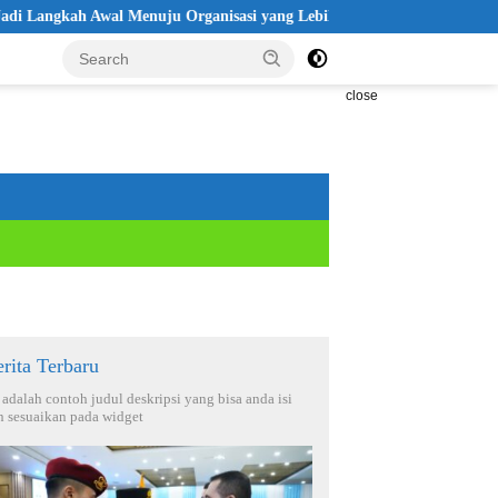
kah Awal Menuju Organisasi yang Lebih Modern
Seleksi Akpol
close
rita Terbaru
i adalah contoh judul deskripsi yang bisa anda isi
n sesuaikan pada widget