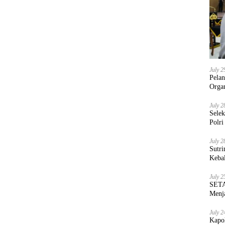
July 2
Pela
Orga
July 2
Sele
Polri
July 2
Sutri
Keba
July 2
SETA
Menja
July 2
Kapo