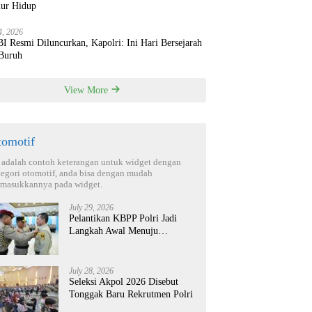
ur Hidup
4, 2026
 Resmi Diluncurkan, Kapolri: Ini Hari Bersejarah
 Buruh
View More
tomotif
i adalah contoh keterangan untuk widget dengan
tegori otomotif, anda bisa dengan mudah
masukkannya pada widget.
July 29, 2026
Pelantikan KBPP Polri Jadi
Langkah Awal Menuju
Organisasi yang Lebih Modern
July 28, 2026
Seleksi Akpol 2026 Disebut
Tonggak Baru Rekrutmen Polri