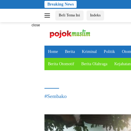
Skip
Breaking News
to
Beli Tema Ini
Indeks
content
close
Home
Berita
Kriminal
Politik
Otom
Berita Otomotif
Berita Olahraga
Kejahatan
#Sembako