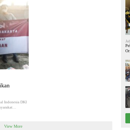
Jul
Pe
Or
ikan
al Indonesia DKI
asyarakat…
View More