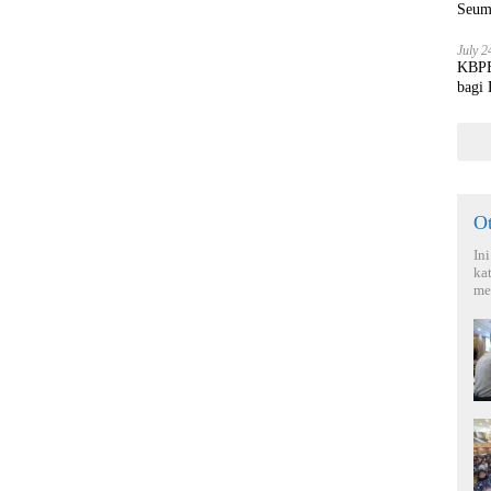
Seum
July 2
KBPBI
bagi
O
In
ka
me