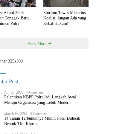
si Akpol 2026
Sutrimo Tewas Misterius,
but Tonggak Baru
Koalisi: Jangan Ada yang
utmen Polri
Kebal Hukum!
View More
lar Post
July 29, 2026
0 Comment
Pelantikan KBPP Polri Jadi Langkah Awal
Menuju Organisasi yang Lebih Modern
March 16, 2019
0 Comment
14 Tahun Terbunuhnya Munir, Polri Didesak
Bentuk Tim Khusus