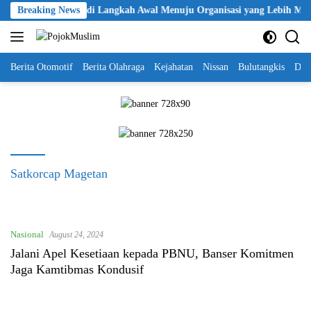
Skip
kan KBPP Polri Jadi Langkah Awal Menuju Organisasi yang Lebih Mode
Breaking News
to
content
Berita Otomotif
Berita Olahraga
Kejahatan
Nissan
Bulutangkis
DKI
Satkorcap Magetan
Nasional
August 24, 2024
Jalani Apel Kesetiaan kepada PBNU, Banser Komitmen
Jaga Kamtibmas Kondusif