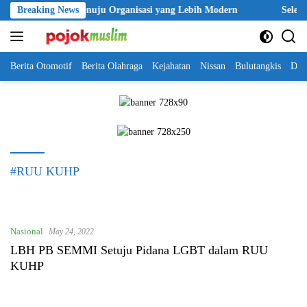
Skip
angkah Awal Menuju Organisasi yang Lebih Modern
Breaking News
Seleksi Ak
to
content
Berita Otomotif
Berita Olahraga
Kejahatan
Nissan
Bulutangkis
DKI
#RUU KUHP
Nasional
May 24, 2022
LBH PB SEMMI Setuju Pidana LGBT dalam RUU
KUHP