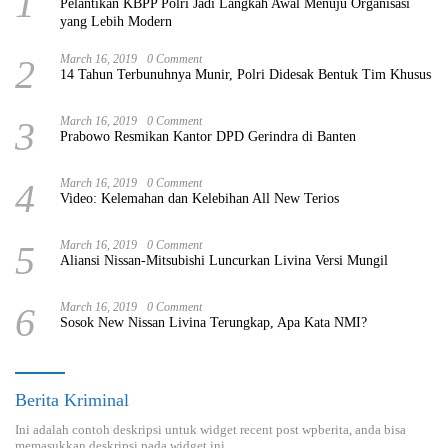
1
Pelantikan KBPP Polri Jadi Langkah Awal Menuju Organisasi
yang Lebih Modern
2
March 16, 2019
0 Comment
14 Tahun Terbunuhnya Munir, Polri Didesak Bentuk Tim Khusus
3
March 16, 2019
0 Comment
Prabowo Resmikan Kantor DPD Gerindra di Banten
4
March 16, 2019
0 Comment
Video: Kelemahan dan Kelebihan All New Terios
5
March 16, 2019
0 Comment
Aliansi Nissan-Mitsubishi Luncurkan Livina Versi Mungil
6
March 16, 2019
0 Comment
Sosok New Nissan Livina Terungkap, Apa Kata NMI?
Berita Kriminal
Ini adalah contoh deskripsi untuk widget recent post wpberita, anda bisa
memasukkan deskripsi pada widget ini.