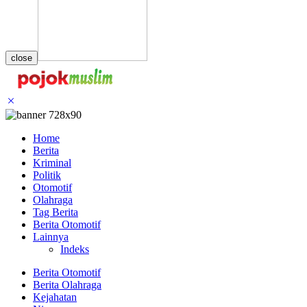
close
Home
Berita
Kriminal
Politik
Otomotif
Olahraga
Tag Berita
Berita Otomotif
Lainnya
Indeks
Berita Otomotif
Berita Olahraga
Kejahatan