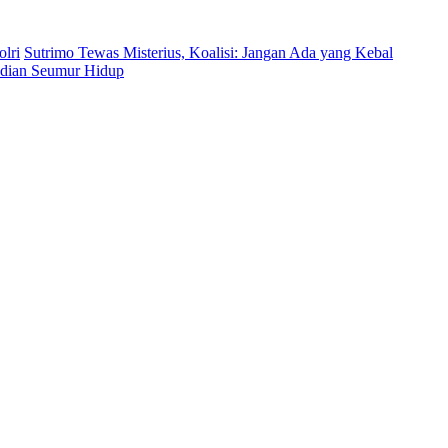
lri
Sutrimo Tewas Misterius, Koalisi: Jangan Ada yang Kebal
bdian Seumur Hidup