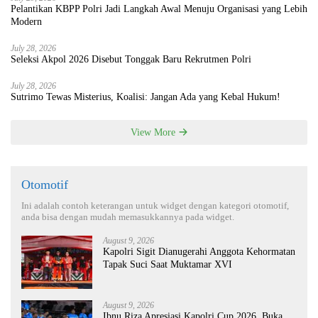
Pelantikan KBPP Polri Jadi Langkah Awal Menuju Organisasi yang Lebih
Modern
July 28, 2026
Seleksi Akpol 2026 Disebut Tonggak Baru Rekrutmen Polri
July 28, 2026
Sutrimo Tewas Misterius, Koalisi: Jangan Ada yang Kebal Hukum!
View More
Otomotif
Ini adalah contoh keterangan untuk widget dengan kategori otomotif,
anda bisa dengan mudah memasukkannya pada widget.
August 9, 2026
Kapolri Sigit Dianugerahi Anggota Kehormatan
Tapak Suci Saat Muktamar XVI
August 9, 2026
Ibnu Riza Apresiasi Kapolri Cup 2026, Buka