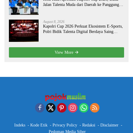
Jalan Talenta Muda dari Daerah ke Panggung
Nasional
August 8, 2026
Kapolri Cup 2026 Perkuat Ekosistem E-Sports,
Polri Bidik Talenta Digital Berdaya Saing
Global
View More
Indeks
Kode Etik
Privacy Policy
Redaksi
Disclaimer
Pedoman Media Siber