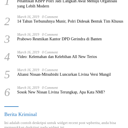
1
Pelantikan KBPP Polri Jadi Langkah Awal Menuju Organisasi
yang Lebih Modern
2
March 16, 2019
0 Comment
14 Tahun Terbunuhnya Munir, Polri Didesak Bentuk Tim Khusus
3
March 16, 2019
0 Comment
Prabowo Resmikan Kantor DPD Gerindra di Banten
4
March 16, 2019
0 Comment
Video: Kelemahan dan Kelebihan All New Terios
5
March 16, 2019
0 Comment
Aliansi Nissan-Mitsubishi Luncurkan Livina Versi Mungil
6
March 16, 2019
0 Comment
Sosok New Nissan Livina Terungkap, Apa Kata NMI?
Berita Kriminal
Ini adalah contoh deskripsi untuk widget recent post wpberita, anda bisa
memasukkan deskripsi pada widget ini.