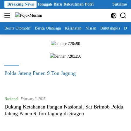
Skip
Akpol 2026 Disebut Tonggak Baru Rekrutmen Polri
Breaking News
Sutrimo Tew
to
content
Berita Otomotif
Berita Olahraga
Kejahatan
Nissan
Bulutangkis
DKI
Polda Jateng Panen 9 Ton Jagung
Nasional
February 3, 2025
Dukung Ketahanan Pangan Nasional, Sat Brimob Polda
Jateng Panen 9 Ton Jagung di Sragen