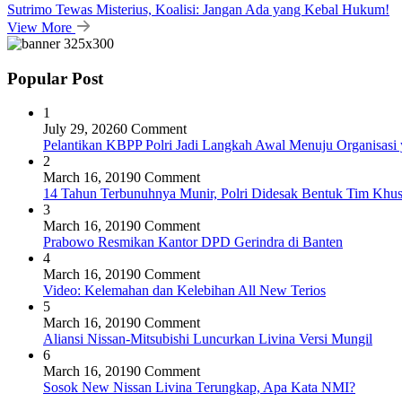
Sutrimo Tewas Misterius, Koalisi: Jangan Ada yang Kebal Hukum!
View More
Popular Post
1
July 29, 2026
0 Comment
Pelantikan KBPP Polri Jadi Langkah Awal Menuju Organisasi
2
March 16, 2019
0 Comment
14 Tahun Terbunuhnya Munir, Polri Didesak Bentuk Tim Khu
3
March 16, 2019
0 Comment
Prabowo Resmikan Kantor DPD Gerindra di Banten
4
March 16, 2019
0 Comment
Video: Kelemahan dan Kelebihan All New Terios
5
March 16, 2019
0 Comment
Aliansi Nissan-Mitsubishi Luncurkan Livina Versi Mungil
6
March 16, 2019
0 Comment
Sosok New Nissan Livina Terungkap, Apa Kata NMI?