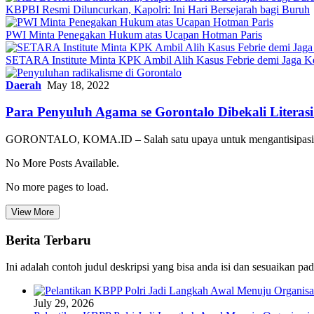
KBPBI Resmi Diluncurkan, Kapolri: Ini Hari Bersejarah bagi Buruh
PWI Minta Penegakan Hukum atas Ucapan Hotman Paris
SETARA Institute Minta KPK Ambil Alih Kasus Febrie demi Jaga K
Daerah
May 18, 2022
Para Penyuluh Agama se Gorontalo Dibekali Literas
GORONTALO, KOMA.ID – Salah satu upaya untuk mengantisipasi da
No More Posts Available.
No more pages to load.
View More
Berita Terbaru
Ini adalah contoh judul deskripsi yang bisa anda isi dan sesuaikan pa
July 29, 2026