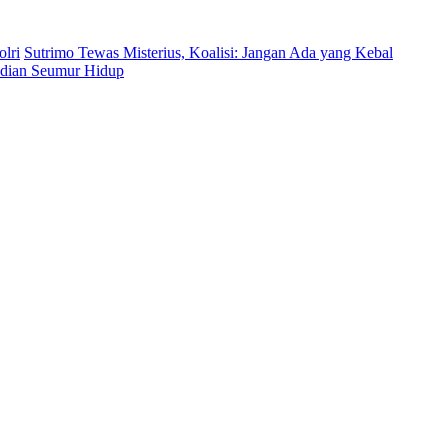
lri
Sutrimo Tewas Misterius, Koalisi: Jangan Ada yang Kebal
bdian Seumur Hidup