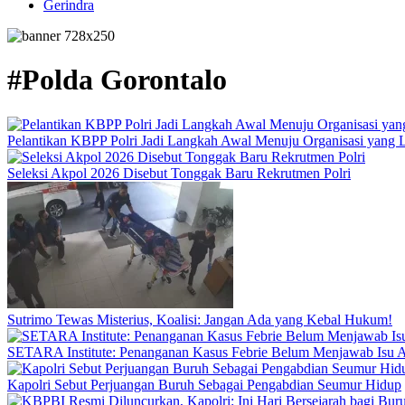
Gerindra
#Polda Gorontalo
Pelantikan KBPP Polri Jadi Langkah Awal Menuju Organisasi yang
Seleksi Akpol 2026 Disebut Tonggak Baru Rekrutmen Polri
Sutrimo Tewas Misterius, Koalisi: Jangan Ada yang Kebal Hukum!
SETARA Institute: Penanganan Kasus Febrie Belum Menjawab Isu Ak
Kapolri Sebut Perjuangan Buruh Sebagai Pengabdian Seumur Hidup