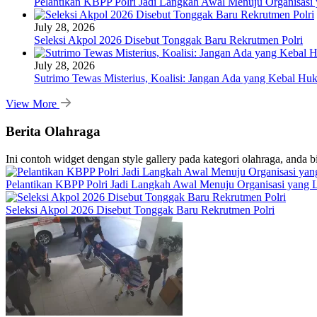
Pelantikan KBPP Polri Jadi Langkah Awal Menuju Organisasi
July 28, 2026
Seleksi Akpol 2026 Disebut Tonggak Baru Rekrutmen Polri
July 28, 2026
Sutrimo Tewas Misterius, Koalisi: Jangan Ada yang Kebal Hu
View More
Berita Olahraga
Ini contoh widget dengan style gallery pada kategori olahraga, anda 
Pelantikan KBPP Polri Jadi Langkah Awal Menuju Organisasi yang
Seleksi Akpol 2026 Disebut Tonggak Baru Rekrutmen Polri