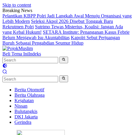
Skip to content
Breaking News
Pelantikan KBPP Polri Jadi Langkah Awal Menuju Organisasi yang
Lebih Modern
Seleksi Akpol 2026 Disebut Tonggak Baru
Rekrutmen Polri
Sutrimo Tewas Misterius, Koalisi: Jangan Ada
yang Kebal Hukum!
SETARA Institute: Penanganan Kasus Febrie
Belum Menjawab Isu Akuntabilitas
Kapolri Sebut Perjuangan
Buruh Sebagai Pengabdian Seumur Hidup
Beli Tema Ini
Indeks
Berita Otomotif
Berita Olahraga
Kejahatan
Nissan
Bulutangkis
DKI Jakarta
Gerindra