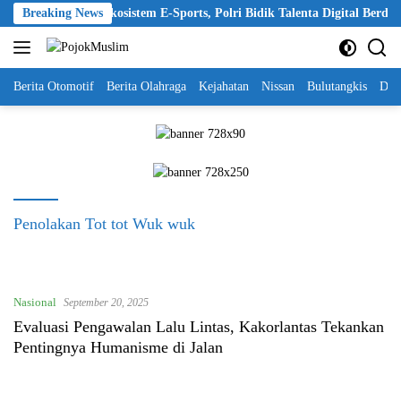
Skip
 2026 Perkuat Ekosistem E-Sports, Polri Bidik Talenta Digital Berdaya S
Breaking News
to
content
Berita Otomotif
Berita Olahraga
Kejahatan
Nissan
Bulutangkis
DKI
Penolakan Tot tot Wuk wuk
Nasional
September 20, 2025
Evaluasi Pengawalan Lalu Lintas, Kakorlantas Tekankan
Pentingnya Humanisme di Jalan