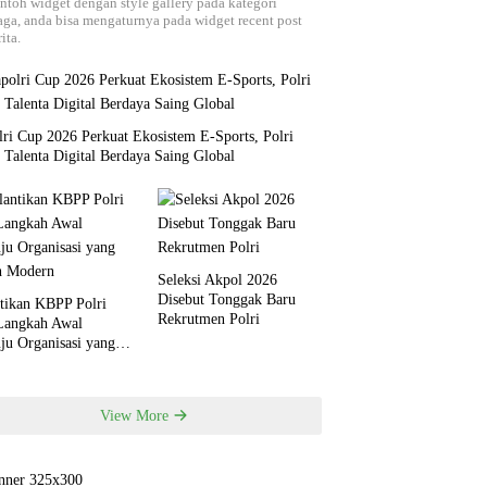
ontoh widget dengan style gallery pada kategori
aga, anda bisa mengaturnya pada widget recent post
ita.
ri Cup 2026 Perkuat Ekosistem E-Sports, Polri
 Talenta Digital Berdaya Saing Global
Seleksi Akpol 2026
Disebut Tonggak Baru
ntikan KBPP Polri
Rekrutmen Polri
 Langkah Awal
ju Organisasi yang
h Modern
View More