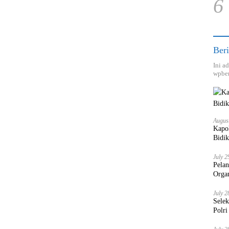
6
Beri
Ini a
wpber
Augus
Kapol
Bidik
July 2
Pela
Orga
July 2
Sele
Polri