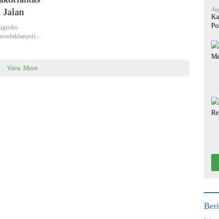
Aug
 Jalan
Ka
Po
nugroho
enindaklanjuti…
View More
Beri