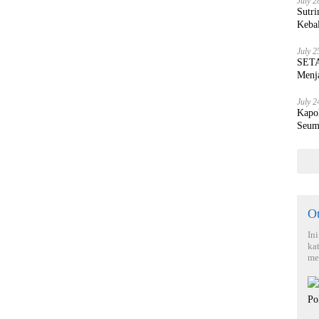
July 2
Sutri
Keba
July 2
SETA
Menja
July 2
Kapo
Seum
O
In
ka
me