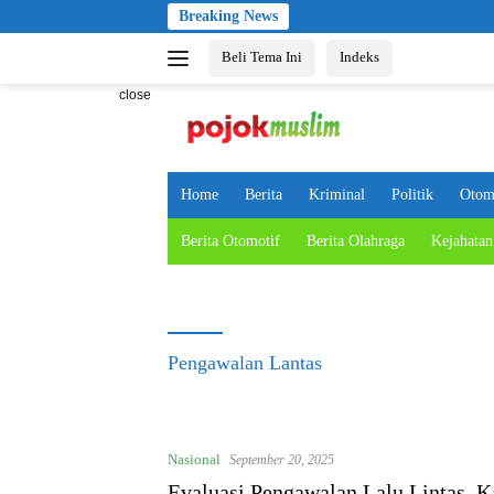
Skip
Breaking News
to
Beli Tema Ini
Indeks
content
close
Home
Berita
Kriminal
Politik
Otom
Berita Otomotif
Berita Olahraga
Kejahatan
Pengawalan Lantas
Nasional
September 20, 2025
Evaluasi Pengawalan Lalu Lintas, K