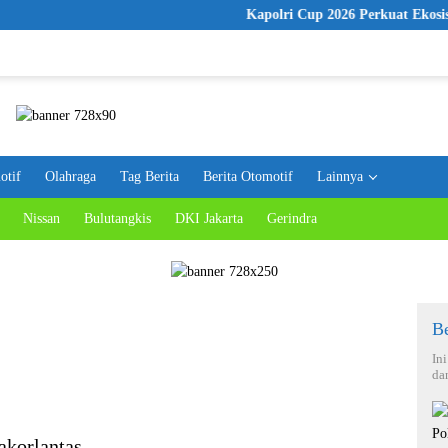
Kapolri Cup 2026 Perkuat Ekosistem E-Sp
otif
Olahraga
Tag Berita
Berita Otomotif
Lainnya
Nissan
Bulutangkis
DKI Jakarta
Gerindra
Be
In
da
akorlantas