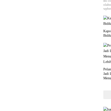
Ini c
olahr
wpber
Kapol
Bidik
Pela
Jadi
Menu
Lebi