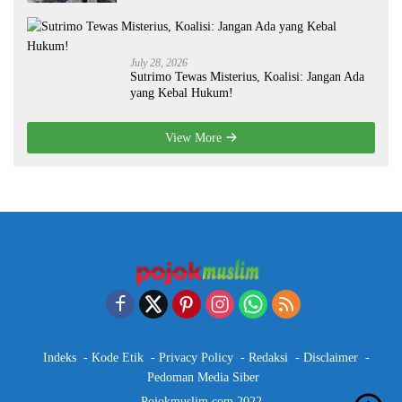
July 28, 2026
Sutrimo Tewas Misterius, Koalisi: Jangan Ada
yang Kebal Hukum!
View More
Indeks
Kode Etik
Privacy Policy
Redaksi
Disclaimer
Pedoman Media Siber
Pojokmuslim.com 2022