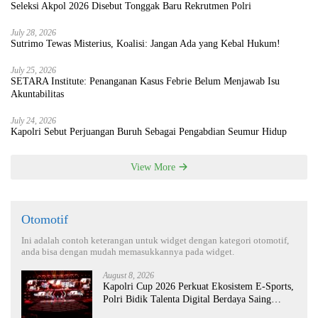
Seleksi Akpol 2026 Disebut Tonggak Baru Rekrutmen Polri
July 28, 2026
Sutrimo Tewas Misterius, Koalisi: Jangan Ada yang Kebal Hukum!
July 25, 2026
SETARA Institute: Penanganan Kasus Febrie Belum Menjawab Isu
Akuntabilitas
July 24, 2026
Kapolri Sebut Perjuangan Buruh Sebagai Pengabdian Seumur Hidup
View More
Otomotif
Ini adalah contoh keterangan untuk widget dengan kategori otomotif,
anda bisa dengan mudah memasukkannya pada widget.
August 8, 2026
Kapolri Cup 2026 Perkuat Ekosistem E-Sports,
Polri Bidik Talenta Digital Berdaya Saing
Global