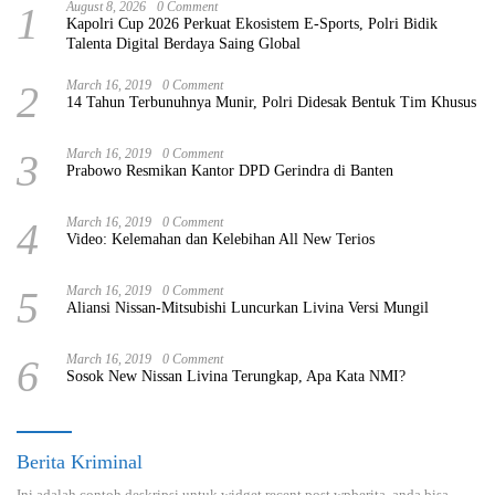
1
August 8, 2026
0 Comment
Kapolri Cup 2026 Perkuat Ekosistem E-Sports, Polri Bidik
Talenta Digital Berdaya Saing Global
2
March 16, 2019
0 Comment
14 Tahun Terbunuhnya Munir, Polri Didesak Bentuk Tim Khusus
3
March 16, 2019
0 Comment
Prabowo Resmikan Kantor DPD Gerindra di Banten
4
March 16, 2019
0 Comment
Video: Kelemahan dan Kelebihan All New Terios
5
March 16, 2019
0 Comment
Aliansi Nissan-Mitsubishi Luncurkan Livina Versi Mungil
6
March 16, 2019
0 Comment
Sosok New Nissan Livina Terungkap, Apa Kata NMI?
Berita Kriminal
Ini adalah contoh deskripsi untuk widget recent post wpberita, anda bisa