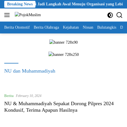
Skip
ntikan KBPP Polri Jadi Langkah Awal Menuju Organisasi yang Lebih M
Breaking News
to
content
Berita Otomotif
Berita Olahraga
Kejahatan
Nissan
Bulutangkis
DKI
NU dan Muhammadiyah
Berita
February 10, 2024
NU & Muhammadiyah Sepakat Dorong Pilpres 2024
Kondusif, Terima Apapun Hasilnya