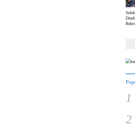
Selek
Dise
Rekr
Popu
1
2