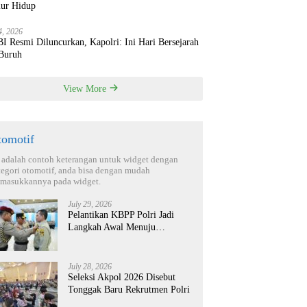
ur Hidup
4, 2026
 Resmi Diluncurkan, Kapolri: Ini Hari Bersejarah
 Buruh
View More
tomotif
i adalah contoh keterangan untuk widget dengan
tegori otomotif, anda bisa dengan mudah
masukkannya pada widget.
July 29, 2026
Pelantikan KBPP Polri Jadi
Langkah Awal Menuju
Organisasi yang Lebih Modern
July 28, 2026
Seleksi Akpol 2026 Disebut
Tonggak Baru Rekrutmen Polri