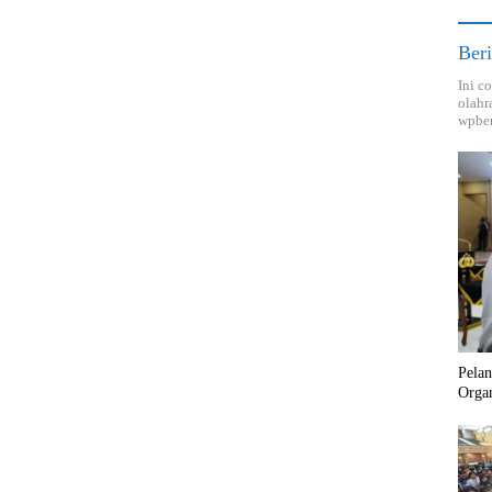
Beri
Ini c
olahr
wpber
Pela
Orga