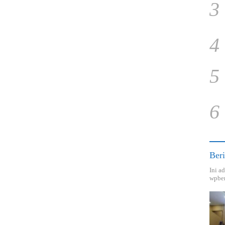
3
4
5
6
Beri
Ini a
wpber