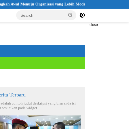
al Menuju Organisasi yang Lebih Modern
Seleksi Akpol 2026 D
close
rita Terbaru
i adalah contoh judul deskripsi yang bisa anda isi
n sesuaikan pada widget