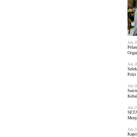
July 2
Pela
Orga
July 2
Sele
Polri
July 2
Sutri
Keba
July 2
SETA
Menja
July 2
Kapo