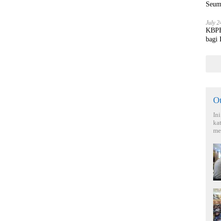
Seum
July 2
KBPBI
bagi
O
In
ka
me