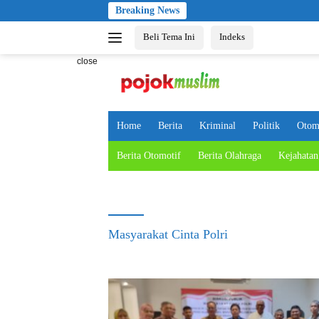
Skip
Breaking News
to
Beli Tema Ini
Indeks
content
close
Home
Berita
Kriminal
Politik
Otom
Berita Otomotif
Berita Olahraga
Kejahatan
Masyarakat Cinta Polri