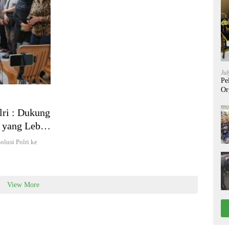
Jul
Pe
Or
lri : Dukung
 yang Lebih
olusi Polri ke
View More