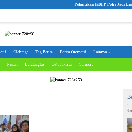
Pelantikan KBPP Polri Jadi Langkah Aw
otif
Olahraga
Tag Berita
Berita Otomotif
Lainnya
Nissan
Bulutangkis
DKI Jakarta
Gerindra
Be
In
da