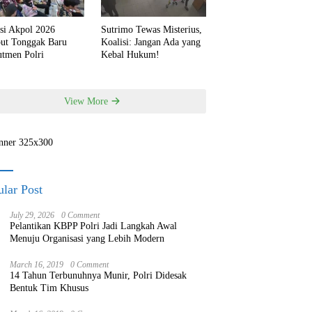
si Akpol 2026
Sutrimo Tewas Misterius,
but Tonggak Baru
Koalisi: Jangan Ada yang
utmen Polri
Kebal Hukum!
View More
lar Post
July 29, 2026
0 Comment
Pelantikan KBPP Polri Jadi Langkah Awal
Menuju Organisasi yang Lebih Modern
March 16, 2019
0 Comment
14 Tahun Terbunuhnya Munir, Polri Didesak
Bentuk Tim Khusus