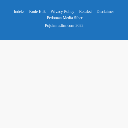
Indeks
Kode Etik
Privacy Policy
Redaksi
Disclaimer
Pedoman Media Siber
Pojokmuslim.com 2022