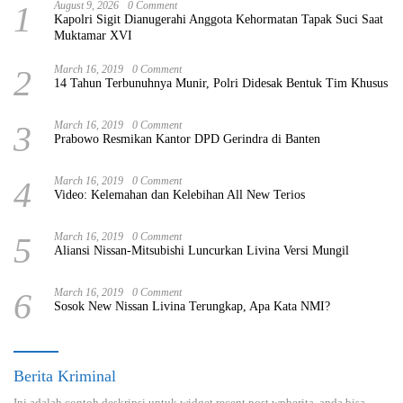
1
August 9, 2026
0 Comment
Kapolri Sigit Dianugerahi Anggota Kehormatan Tapak Suci Saat
Muktamar XVI
2
March 16, 2019
0 Comment
14 Tahun Terbunuhnya Munir, Polri Didesak Bentuk Tim Khusus
3
March 16, 2019
0 Comment
Prabowo Resmikan Kantor DPD Gerindra di Banten
4
March 16, 2019
0 Comment
Video: Kelemahan dan Kelebihan All New Terios
5
March 16, 2019
0 Comment
Aliansi Nissan-Mitsubishi Luncurkan Livina Versi Mungil
6
March 16, 2019
0 Comment
Sosok New Nissan Livina Terungkap, Apa Kata NMI?
Berita Kriminal
Ini adalah contoh deskripsi untuk widget recent post wpberita, anda bisa