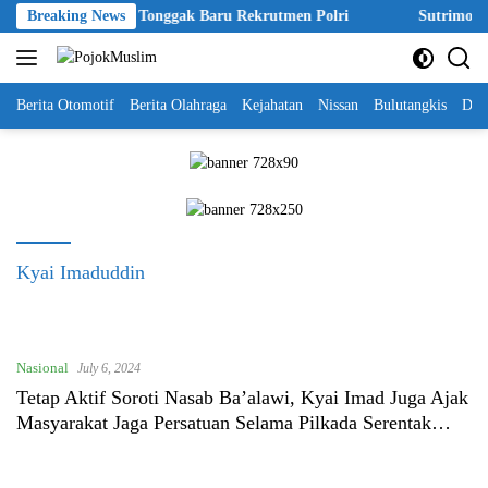
Skip
Akpol 2026 Disebut Tonggak Baru Rekrutmen Polri
Breaking News
Sutrimo Tew
to
content
Berita Otomotif
Berita Olahraga
Kejahatan
Nissan
Bulutangkis
DKI
Kyai Imaduddin
Nasional
July 6, 2024
Tetap Aktif Soroti Nasab Ba’alawi, Kyai Imad Juga Ajak
Masyarakat Jaga Persatuan Selama Pilkada Serentak
2024