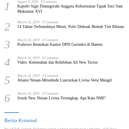
1
August 9, 2026
0 Comment
Kapolri Sigit Dianugerahi Anggota Kehormatan Tapak Suci Saat
Muktamar XVI
2
March 16, 2019
0 Comment
14 Tahun Terbunuhnya Munir, Polri Didesak Bentuk Tim Khusus
3
March 16, 2019
0 Comment
Prabowo Resmikan Kantor DPD Gerindra di Banten
4
March 16, 2019
0 Comment
Video: Kelemahan dan Kelebihan All New Terios
5
March 16, 2019
0 Comment
Aliansi Nissan-Mitsubishi Luncurkan Livina Versi Mungil
6
March 16, 2019
0 Comment
Sosok New Nissan Livina Terungkap, Apa Kata NMI?
Berita Kriminal
Ini adalah contoh deskripsi untuk widget recent post wpberita, anda bisa