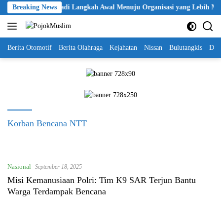
Skip
ikan KBPP Polri Jadi Langkah Awal Menuju Organisasi yang Lebih Mode
Breaking News
to
content
Berita Otomotif
Berita Olahraga
Kejahatan
Nissan
Bulutangkis
DKI
Korban Bencana NTT
Nasional
September 18, 2025
Misi Kemanusiaan Polri: Tim K9 SAR Terjun Bantu
Warga Terdampak Bencana