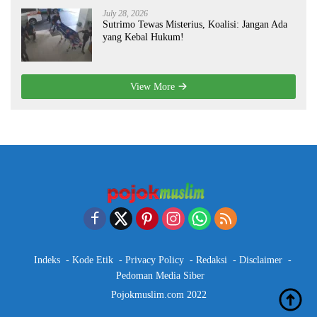
July 28, 2026
Sutrimo Tewas Misterius, Koalisi: Jangan Ada
yang Kebal Hukum!
View More
Indeks
Kode Etik
Privacy Policy
Redaksi
Disclaimer
Pedoman Media Siber
Pojokmuslim.com 2022