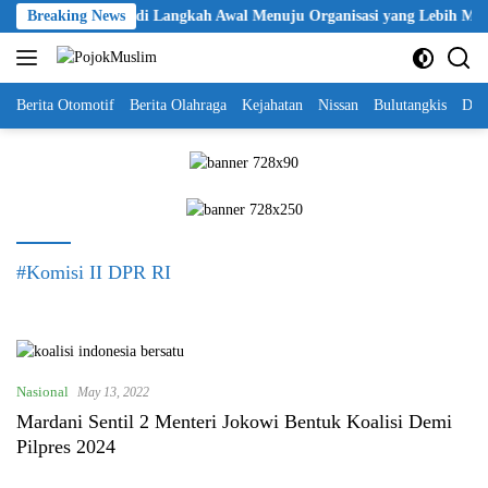
Skip
kan KBPP Polri Jadi Langkah Awal Menuju Organisasi yang Lebih Mode
Breaking News
to
content
Berita Otomotif
Berita Olahraga
Kejahatan
Nissan
Bulutangkis
DKI
#Komisi II DPR RI
Nasional
May 13, 2022
Mardani Sentil 2 Menteri Jokowi Bentuk Koalisi Demi
Pilpres 2024