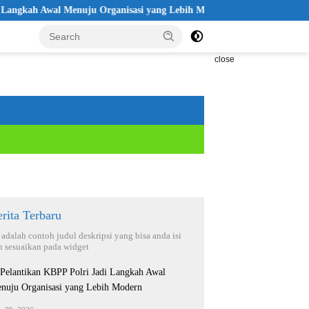
ah Awal Menuju Organisasi yang Lebih Modern
Seleksi Akpol 
close
rita Terbaru
i adalah contoh judul deskripsi yang bisa anda isi
n sesuaikan pada widget