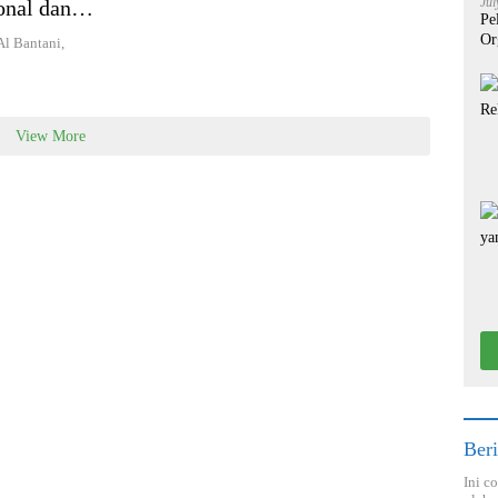
Jul
onal dan
Pe
Or
Al Bantani,
View More
Beri
Ini c