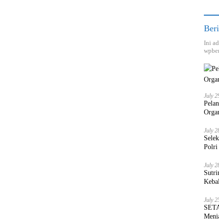
Beri
Ini a
wpber
July 2
Pela
Orga
July 2
Sele
Polri
July 2
Sutri
Keba
July 2
SETA
Menja