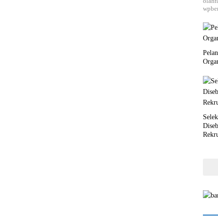
olahr
wpber
Pela
Orga
Selek
Dise
Rekr