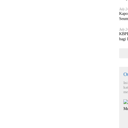
July 2
Kapo
Seum
July 2
KBPBI
bagi
O
In
ka
me