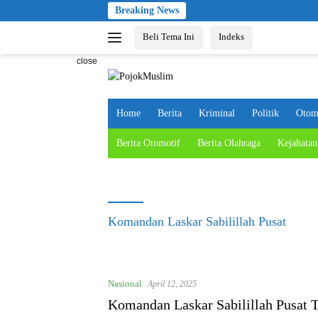
Skip
Breaking News
to
Beli Tema Ini
Indeks
content
close
Home
Berita
Kriminal
Politik
Otom
Berita Otomotif
Berita Olahraga
Kejahatan
Komandan Laskar Sabilillah Pusat
Nasional
April 12, 2025
Komandan Laskar Sabilillah Pusat 