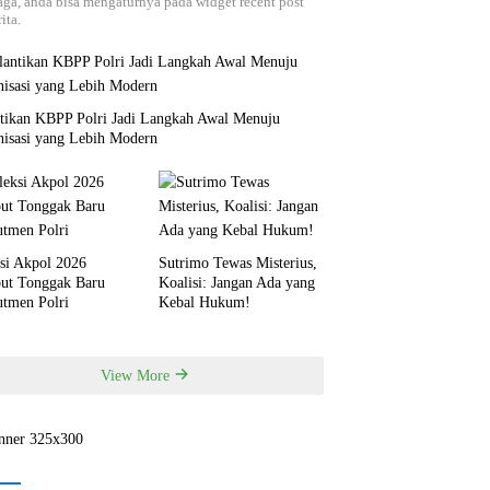
aga, anda bisa mengaturnya pada widget recent post
ita.
ntikan KBPP Polri Jadi Langkah Awal Menuju
nisasi yang Lebih Modern
si Akpol 2026
Sutrimo Tewas Misterius,
but Tonggak Baru
Koalisi: Jangan Ada yang
utmen Polri
Kebal Hukum!
View More