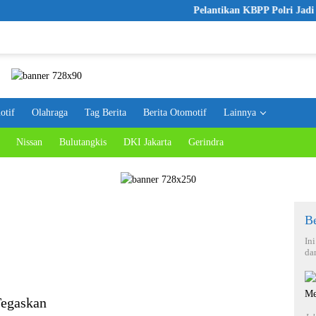
Pelantikan KBPP Polri Jadi Langk
otif
Olahraga
Tag Berita
Berita Otomotif
Lainnya
Nissan
Bulutangkis
DKI Jakarta
Gerindra
Be
In
da
Tegaskan