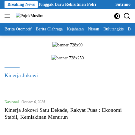
Skip
kpol 2026 Disebut Tonggak Baru Rekrutmen Polri
Breaking News
Sutrimo Tewa
to
content
Berita Otomotif
Berita Olahraga
Kejahatan
Nissan
Bulutangkis
DKI
Kinerja Jokowi
Nasional
October 6, 2024
Kinerja Jokowi Satu Dekade, Rakyat Puas : Ekonomi
Stabil, Kemiskinan Menurun