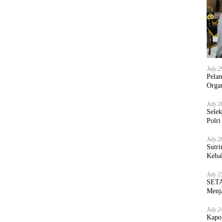
July 2
Pela
Orga
July 2
Sele
Polri
July 2
Sutri
Keba
July 2
SETA
Menja
July 2
Kapo