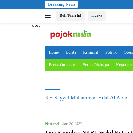
Skip
Breaking News
to
Beli Tema Ini
Indeks
content
close
Home
Berita
Kriminal
Politik
Otom
Berita Otomotif
Berita Olahraga
Kejahatan
KH Sayyid Muhammad Hilal Al Aidid
Nasional
June 26, 2022
Jaga Keutuhan NKRI, Wakil Ketua