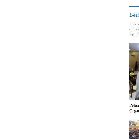
Beri
Ini c
olahr
wpber
Pela
Orga