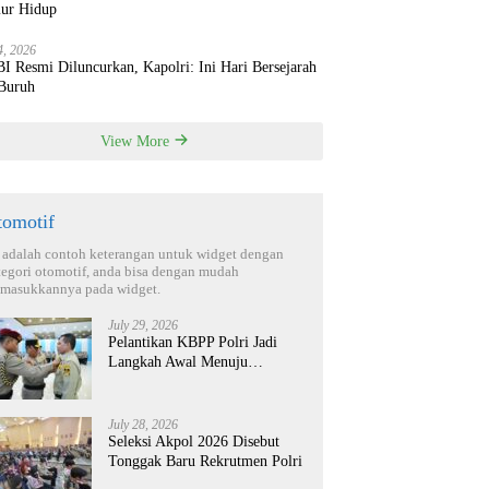
ur Hidup
4, 2026
 Resmi Diluncurkan, Kapolri: Ini Hari Bersejarah
 Buruh
View More
tomotif
i adalah contoh keterangan untuk widget dengan
tegori otomotif, anda bisa dengan mudah
masukkannya pada widget.
July 29, 2026
Pelantikan KBPP Polri Jadi
Langkah Awal Menuju
Organisasi yang Lebih Modern
July 28, 2026
Seleksi Akpol 2026 Disebut
Tonggak Baru Rekrutmen Polri