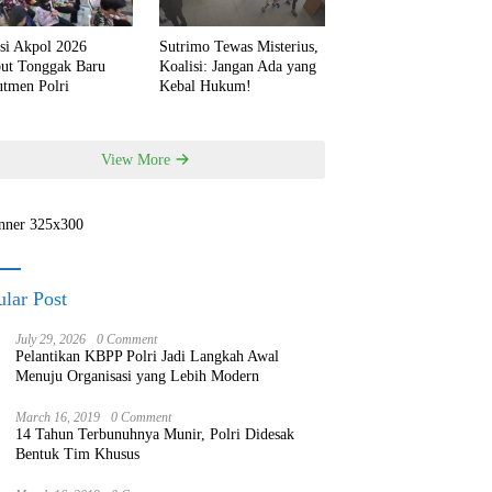
si Akpol 2026
Sutrimo Tewas Misterius,
but Tonggak Baru
Koalisi: Jangan Ada yang
utmen Polri
Kebal Hukum!
View More
lar Post
July 29, 2026
0 Comment
Pelantikan KBPP Polri Jadi Langkah Awal
Menuju Organisasi yang Lebih Modern
March 16, 2019
0 Comment
14 Tahun Terbunuhnya Munir, Polri Didesak
Bentuk Tim Khusus