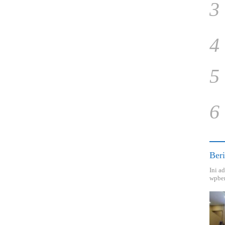
3
4
5
6
Beri
Ini a
wpber