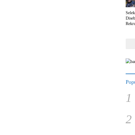
Selek
Dise
Rekr
Popu
1
2