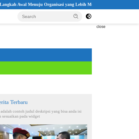
 Awal Menuju Organisasi yang Lebih Modern
Seleksi Akpol 20
close
rita Terbaru
i adalah contoh judul deskripsi yang bisa anda isi
n sesuaikan pada widget