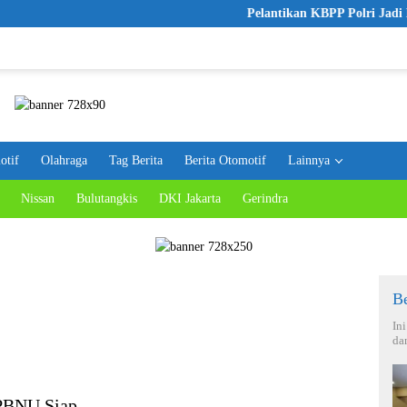
Pelantikan KBPP Polri Jadi Langkah
otif
Olahraga
Tag Berita
Berita Otomotif
Lainnya
Nissan
Bulutangkis
DKI Jakarta
Gerindra
Be
In
da
 PBNU Siap