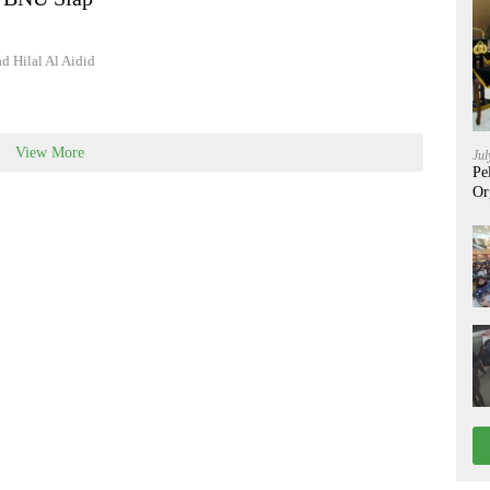
Hilal Al Aidid
View More
Jul
Pe
Or