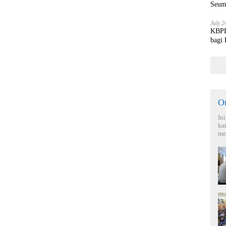
Seum
July 2
KBPBI
bagi
O
In
ka
me