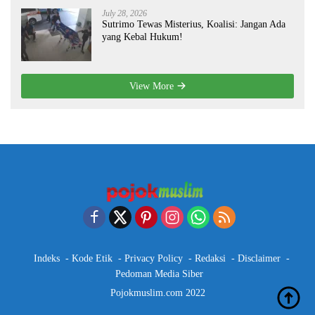
July 28, 2026
Sutrimo Tewas Misterius, Koalisi: Jangan Ada
yang Kebal Hukum!
View More
Indeks
Kode Etik
Privacy Policy
Redaksi
Disclaimer
Pedoman Media Siber
Pojokmuslim.com 2022